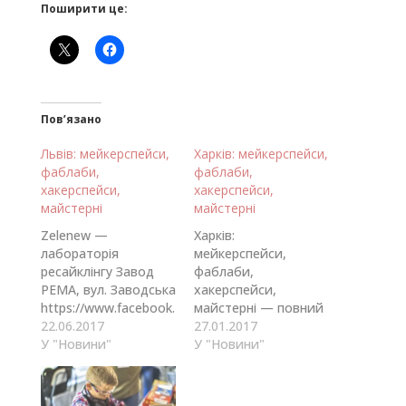
Поширити це:
Пов’язано
Львів: мейкерспейси,
Харків: мейкерспейси,
фаблаби,
фаблаби,
хакерспейси,
хакерспейси,
майстерні
майстерні
Zelenew —
Харків:
лабораторія
мейкерспейси,
ресайклінгу Завод
фаблаби,
РЕМА, вул. Заводська
хакерспейси,
https://www.facebook.
майстерні — повний
com/Zelenew/ Hochu
22.06.2017
перелік Гараж Хаб
27.01.2017
Rayu дизайн бюро
У "Новини"
+38063 693 3950
У "Новини"
вул. Заводська
http://garagehub.org
https://www.facebook.
Web Manufacture
com/Hochurayu.desig
+38063 378 3777