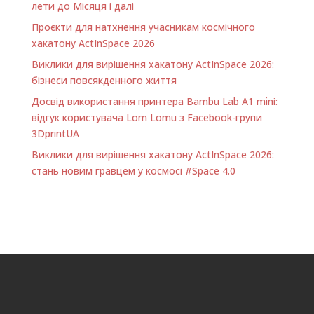
https://www.facebook.
лети до Місяця і далі
com/MakerSLviv/
Проєкти для натхнення учасникам космічного
Сверлик Творча
хакатону ActInSpace 2026
Майстерня вул.
Сихівська 30…
Виклики для вирішення хакатону ActInSpace 2026:
бізнеси повсякденного життя
Досвід використання принтера Bambu Lab A1 minі:
відгук користувача Lom Lomu з Facebook-групи
3DprintUA
Виклики для вирішення хакатону ActInSpace 2026:
стань новим гравцем у космосі #Space 4.0