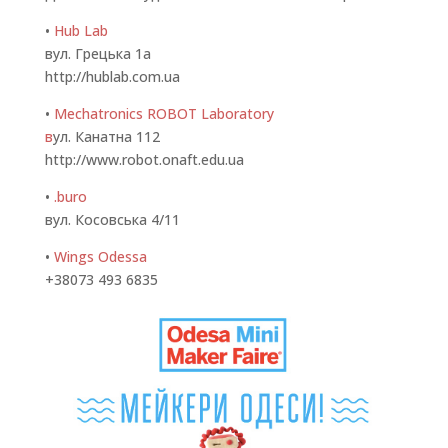
•
Hub Lab
вул. Грецька 1а
http://hublab.com.ua
•
Mechatronics ROBOT Laboratory
в
ул. Канатна 112
http://www.robot.onaft.edu.ua
•
.buro
вул. Косовська 4/11
•
Wings Odessa
+38073 493 6835