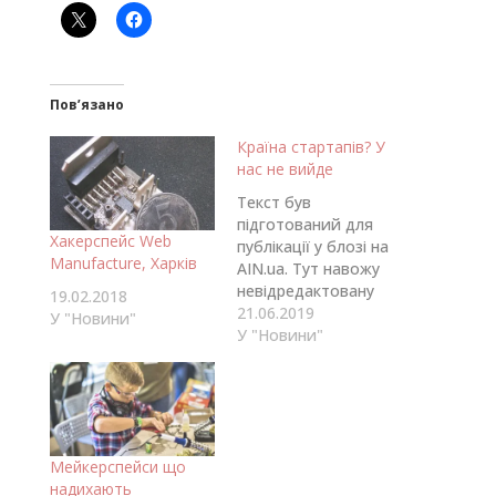
Пов’язано
Країна стартапів? У
нас не вийде
Текст був
підготований для
Хакерспейс Web
публікації у блозі на
Manufacture, Харків
AIN.ua. Тут навожу
невідредактовану
19.02.2018
версію тексту. Дуже
21.06.2019
У "Новини"
сподобалися думки
У "Новини"
Дениса Гурського
стосовно розвитку
стартап-культури в
Україні. Оформив
свої спостереження
Мейкерспейси що
як результат
надихають
спілкування з