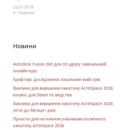
мейкерами,
22.01.2018
майстрами,
У "Новини"
стартапами,
студентами,
виробництвами та
конструкторськими…
Новини
Autodesk Fusion 360 для 3D-друку: навчальний
онлайн-курс
Крафтярі: дослідження локальних майстрів
Виклики для вирішення хакатону ActInSpace 2026:
космос для Землі та людства
Виклики для вирішення хакатону ActInSpace 2026:
лети до Місяця і далі
Проєкти для натхнення учасникам космічного
хакатону ActInSpace 2026