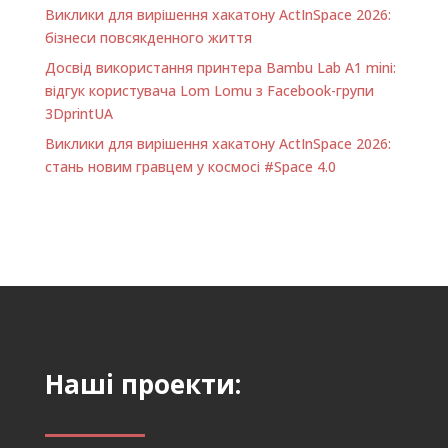
Виклики для вирішення хакатону ActInSpace 2026:
бізнеси повсякденного життя
Досвід використання принтера Bambu Lab A1 minі:
відгук користувача Lom Lomu з Facebook-групи
3DprintUA
Виклики для вирішення хакатону ActInSpace 2026:
стань новим гравцем у космосі #Space 4.0
Наші проекти: