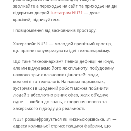
зволікайте а переходье на сайт та приходье на дні
відкритих дверей.
Інстаграм NU31
— дуже
красівий, підписуйтеся.
І повідомлення від засновників простору:
Хакерспейс NU31 — молодий привітний простір,
що прагне популяризувати ідеї техноанархізму.
Що таке техноанархізм? Певної дефініції не існує,
але ми відчуваємо його як спільноту, побудовану
навколо трьох ключових цінностей: люди,
комʼюніті та технології. На наших воркшопах,
зустрічах і в щоденній роботі можна побачити
людей з абсолютно різних сфер, яких обʼєднує
одне — любов до знань, створення нового та
хакерського підходу до реальності.
NU31 розшифровується як Нижньоюрківська, 31 —
адреса колишньої стрічкоткацької фабрики, що