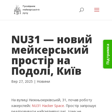
NU31 — новий
мейкерський
Підтримка
простір на
Подолі, Київ
Вер 27, 2025
|
Новини
На вулиці Нижньоюрківській, 31, почав роботу
хакерспейс
NU31 Hacker Space
. Простір запрошує
реалізовувати найсміливіші ідеї, тому не