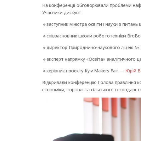
На конференції обговорювали проблеми нафто
Учасники дискусії:
🔹заступник міністра освіти і науки з питань
🔹співзасновник школи робототехніки BroB
🔹директор Природничо-наукового ліцею № 1
🔹експерт напрямку «Освіта» аналітичного 
🔹керівник проекту Kyiv Makers Fair —
Юрій В
Відкривали конференцію Голова правління ко
економіки, торгівлі та сільського господарс