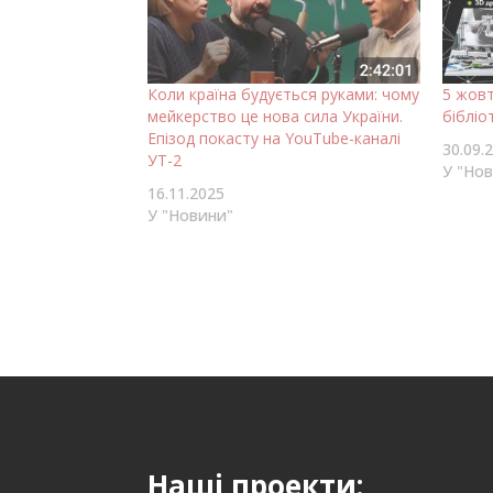
Коли країна будується руками: чому
5 жов
мейкерство це нова сила України.
бібліот
Епізод покасту на YouTube-каналі
30.09.
УТ-2
У "Но
16.11.2025
У "Новини"
Наші проекти: