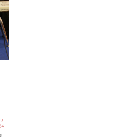
 в
24
в