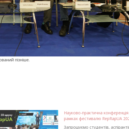
ований пізніше.
Науково-практична конференція
рамках фестивалю RepRapUA 20
Запрошуємо студентів, аспіранті