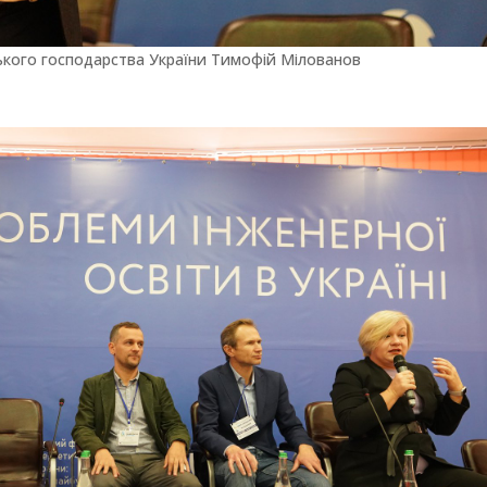
ьського господарства України Тимофій Мілованов