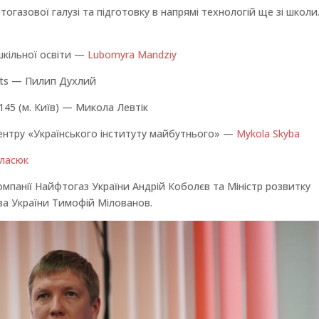
газової галузі та підготовку в напрямі технологій ще зі школи
 шкільної освіти —
Lubomyra Mandziy
ots — Пилип Духлий
45 (м. Київ) — Микола Левтік
центру «Українського інституту майбутнього» —
Мykola Skyba
ласюк
мпанії Найфтогаз України Андрій Коболєв та Міністр розвитку
тва України Тимофій Мілованов.