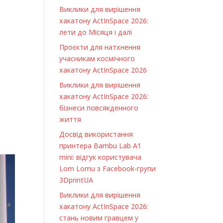
.
Виклики для вирішення
хакатону ActInSpace 2026:
лети до Місяця і далі
Проєкти для натхнення
учасникам космічного
хакатону ActInSpace 2026
Виклики для вирішення
хакатону ActInSpace 2026:
бізнеси повсякденного
життя
Досвід використання
принтера Bambu Lab A1
minі: відгук користувача
Lom Lomu з Facebook-групи
3DprintUA
Виклики для вирішення
хакатону ActInSpace 2026:
стань новим гравцем у