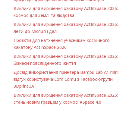
Виклики для вирішення хакатону ActInSpace 2026:
космос для Землі та людства
Виклики для вирішення хакатону ActInSpace 2026:
лети до Місяця і далі
Проєкти для натхнення учасникам космічного
хакатону ActInSpace 2026
Виклики для вирішення хакатону ActInSpace 2026:
бізнеси повсякденного життя
Досвід використання принтера Bambu Lab A1 minі:
відгук користувача Lom Lomu з Facebook-групи
3DprintUA
Виклики для вирішення хакатону ActInSpace 2026:
стань новим гравцем у космосі #Space 4.0