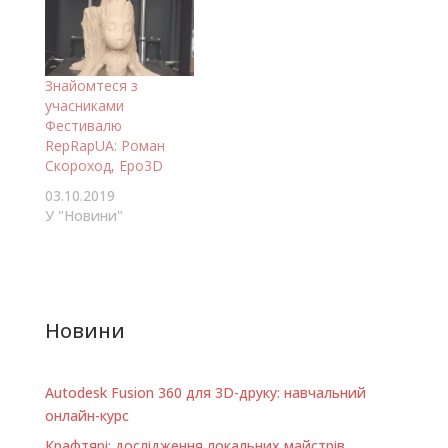
поблагодарить
ребят из Kyiv Maker
Faire которые
сделали пост с
Знайомтеся з
информацией о
учасниками
выставке в Риме.
Фестивалю
Сразу уточню, что
RepRapUA: Роман
Maker Faire это не
Скороход, Epo3D
обычная выставка
“рукоделия” в
03.10.2019
которых я…
У "Новини"
Новини
Autodesk Fusion 360 для 3D-друку: навчальний
онлайн-курс
Крафтярі: дослідження локальних майстрів