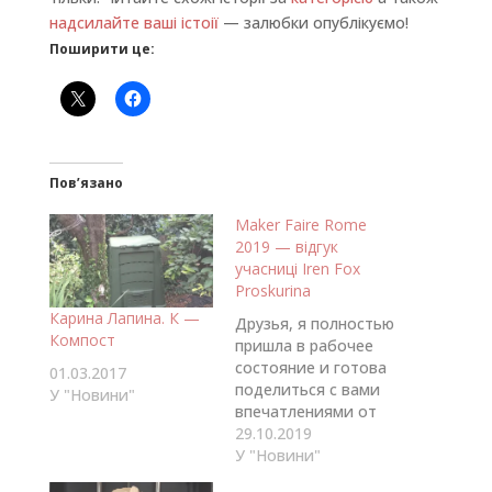
надсилайте ваші істоії
— залюбки опублікуємо!
Поширити це:
Пов’язано
Maker Faire Rome
2019 — відгук
учасниці Iren Fox
Proskurina
Карина Лапина. К —
Друзья, я полностью
Компост
пришла в рабочее
состояние и готова
01.03.2017
поделиться с вами
У "Новини"
впечатлениями от
участия в Maker Faire
29.10.2019
Rome -The European
У "Новини"
Edition. Еще раз хочу