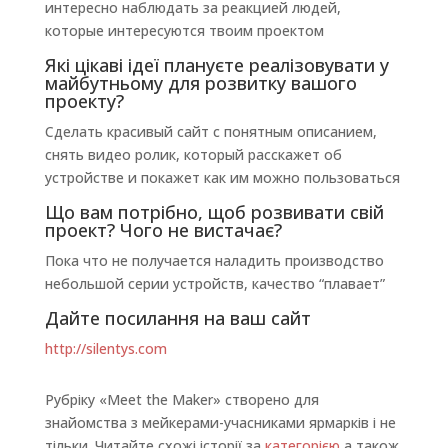
интересно наблюдать за реакцией людей,
которые интересуются твоим проектом
Які цікаві ідеї плануєте реалізовувати у
майбутньому для розвитку вашого
проекту?
Сделать красивый сайт с понятным описанием,
снять видео ролик, который расскажет об
устройстве и покажет как им можно пользоваться
Що вам потрібно, щоб розвивати свій
проект? Чого не вистачає?
Пока что не получается наладить производство
небольшой серии устройств, качество “плавает”
Дайте посилання на ваш сайт
http://silentys.com
Рубріку «Meet the Maker» створено для
знайомства з мейкерами-учасниками ярмарків і не
тільки. Читайте схожі історії за
категорією
а також