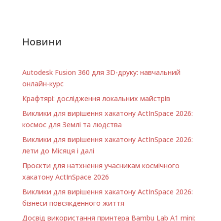
готові прийти на
Україні. Київ
допомогу. …
Сверлик, творча
столярна майстерня
Дитячій тижневий
Новини
творчій табір
Ukrainian Global
SchoolGlobal Camp
Autodesk Fusion 360 для 3D-друку: навчальний
Міжнародна Школа
Глобус Дитячий
онлайн-курс
екологічний табір
Крафтярі: дослідження локальних майстрів
GreenLand
https://www.facebook.
Виклики для вирішення хакатону ActInSpace 2026:
com/events/40498387
космос для Землі та людства
3671609/ Robot
Виклики для вирішення хакатону ActInSpace 2026:
School…
лети до Місяця і далі
Проєкти для натхнення учасникам космічного
хакатону ActInSpace 2026
Виклики для вирішення хакатону ActInSpace 2026:
бізнеси повсякденного життя
Досвід використання принтера Bambu Lab A1 minі: