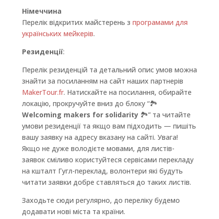
Німеччина
Перелік відкритих майстерень з
програмами для
українських мейкерів
.
Резиденції
:
Перелік резиденцій та детальний опис умов можна
знайти за посиланням на сайт наших партнерів
MakerTour.fr
. Натискайте на посилання, обирайте
локацію, прокручуйте вниз до блоку “🏞
Welcoming makers for solidarity
🏞” та читайте
умови резиденції та якщо вам підходить — пишіть
вашу заявку на адресу вказану на сайті. Увага!
Якщо не дуже володієте мовами, для листів-
заявок сміливо користуйтеся сервісами перекладу
на кшталт Гугл-переклад, волонтери які будуть
читати заявки добре ставляться до таких листів.
Заходьте сюди регулярно, до переліку будемо
додавати нові міста та країни.