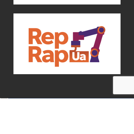
Події та можливості для мейкерів від
асоціації