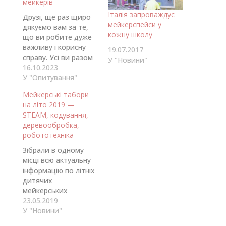
мейкерів
Італія запроваждує
Друзі, ще раз щиро
мейкерспейси у
дякуємо вам за те,
кожну школу
що ви робите дуже
важливу і корисну
19.07.2017
справу. Усі ви разом
У "Новини"
— просто
16.10.2023
неймовірні,
У "Опитування"
незалежно від
Мейкерські табори
того,керуєте
на літо 2019 —
мейкерським
STEAM, кодування,
простором,
деревообробка,
відвідуєте такий,
робототехніка
тільки плануєте
заснувати, чи
Зібрали в одному
займаєтеся
місці всю актуальну
мейкерством
інформацію по літніх
самостійно. Ми дуже
дитячих
раді бути частиною
мейкерських
цього
таборах від
23.05.2019
доброзичливого
учасників ярмарків
У "Новини"
ком’юніті, де всі
мейкерів по всій