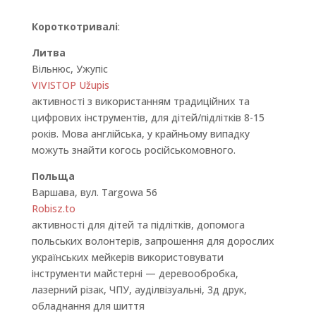
Короткотривалі
:
Литва
Вільнюс, Ужупіс
VIVISTOP Užupis
активності з використанням традиційних та
цифрових інструментів, для дітей/підлітків 8-15
років. Мова англійська, у крайньому випадку
можуть знайти когось російськомовного.
Польща
Варшава, вул. Targowa 56
Robisz.to
активності для дітей та підлітків, допомога
польських волонтерів, запрошення для дорослих
українських мейкерів використовувати
інструменти майстерні — деревообробка,
лазерний різак, ЧПУ, ауділвізуальні, 3д друк,
обладнання для шиття