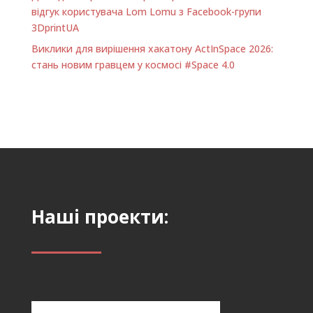
відгук користувача Lom Lomu з Facebook-групи
3DprintUA
Виклики для вирішення хакатону ActInSpace 2026:
стань новим гравцем у космосі #Space 4.0
Наші проекти: