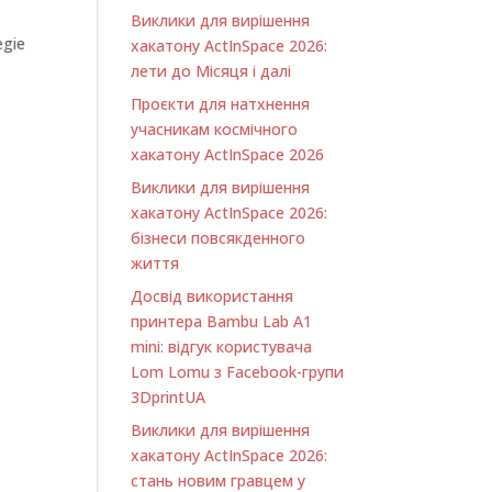
Виклики для вирішення
egie
хакатону ActInSpace 2026:
лети до Місяця і далі
Проєкти для натхнення
учасникам космічного
хакатону ActInSpace 2026
Виклики для вирішення
хакатону ActInSpace 2026:
бізнеси повсякденного
життя
Досвід використання
принтера Bambu Lab A1
minі: відгук користувача
Lom Lomu з Facebook-групи
3DprintUA
Виклики для вирішення
хакатону ActInSpace 2026:
стань новим гравцем у