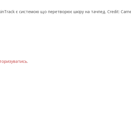
kinTrack є системою що перетворює шкіру на тачпед. Credit: Carn
торизуватись
.