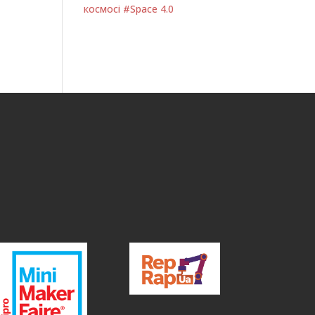
космосі #Space 4.0