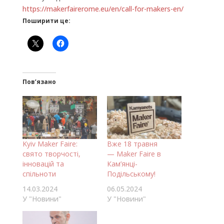
https://makerfairerome.eu/en/call-for-makers-en/
Поширити це:
Пов’язано
Kyiv Maker Faire:
Вже 18 травня
свято творчості,
— Maker Faire в
інновацій та
Кам’янці-
спільноти
Подільському!
14.03.2024
06.05.2024
У "Новини"
У "Новини"