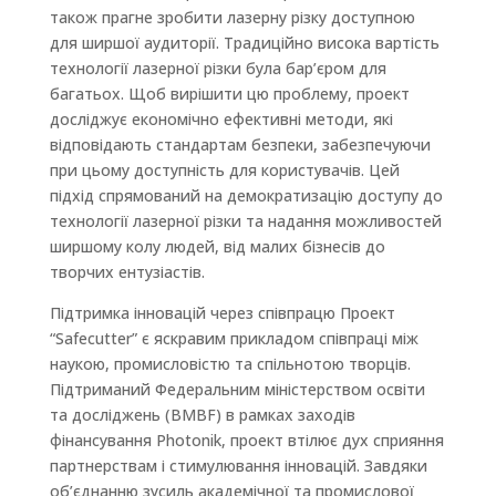
також прагне зробити лазерну різку доступною
для ширшої аудиторії. Традиційно висока вартість
технології лазерної різки була бар’єром для
багатьох. Щоб вирішити цю проблему, проект
досліджує економічно ефективні методи, які
відповідають стандартам безпеки, забезпечуючи
при цьому доступність для користувачів. Цей
підхід спрямований на демократизацію доступу до
технології лазерної різки та надання можливостей
ширшому колу людей, від малих бізнесів до
творчих ентузіастів.
Підтримка інновацій через співпрацю Проект
“Safecutter” є яскравим прикладом співпраці між
наукою, промисловістю та спільнотою творців.
Підтриманий Федеральним міністерством освіти
та досліджень (BMBF) в рамках заходів
фінансування Photonik, проект втілює дух сприяння
партнерствам і стимулювання інновацій. Завдяки
об’єднанню зусиль академічної та промислової