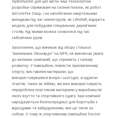
Hydrohunter для цієї мети. Інші технологічні
розробки спрямовані на гасіння пожеж, як робот
AirCoreFire Dasp, і на запобігання смертельним
випадкам під час землетрусів, як Lifeshell, відкрита
модель для побудови спеціальних дерев’яних
столів, під якими можна сховатися під час
сейсмічних рухів.
Захоплення, що виникає від збору стількох
“маленьких Леонардо” на MFR, не виключає уваги
до великих компаній, що сприяють сталому
розвитку. У павільйоні, повністю присвяченому
спорту, виставлені матеріали, що
використовувалися вчора і сьогодні, згадуючи
гігантів, таких як Adidas, які вже використовують
перероблені пластикові матеріали у виробництві
своїх взуття та спортивного одягу. Інші компанії
народжуються безпосередньо для боротьби з
відходами та забрудненням, яке це тягне за
собою. У тому ж спортивному павільйоні Doctor