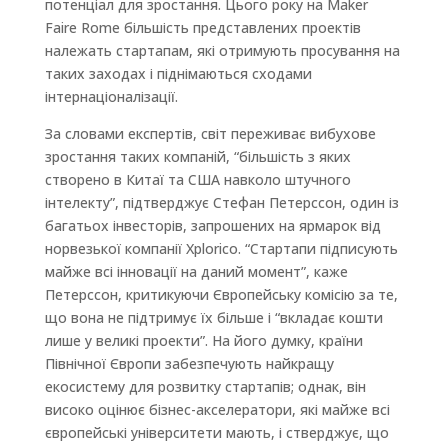
потенціал для зростання. Цього року на Maker
Faire Rome більшість представлених проектів
належать стартапам, які отримують просування на
таких заходах і піднімаються сходами
інтернаціоналізації.
За словами експертів, світ переживає вибухове
зростання таких компаній, “більшість з яких
створено в Китаї та США навколо штучного
інтелекту”, підтверджує Стефан Петерссон, один із
багатьох інвесторів, запрошених на ярмарок від
норвезької компанії Xplorico. “Стартапи підписують
майже всі інновації на даний момент”, каже
Петерссон, критикуючи Європейську комісію за те,
що вона не підтримує їх більше і “вкладає кошти
лише у великі проекти”. На його думку, країни
Північної Європи забезпечують найкращу
екосистему для розвитку стартапів; однак, він
високо оцінює бізнес-акселератори, які майже всі
європейські університети мають, і стверджує, що