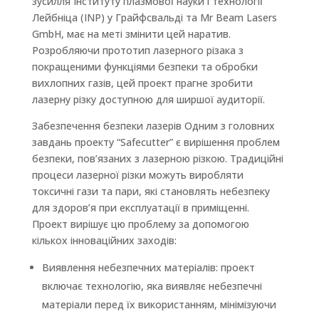
зусилля Інституту плазмової науки і технології
Лейбніца (INP) у Грайфсвальді та Mr Beam Lasers
GmbH, має на меті змінити цей наратив.
Розробляючи прототип лазерного різака з
покращеними функціями безпеки та обробки
вихлопних газів, цей проект прагне зробити
лазерну різку доступною для ширшої аудиторії.
Забезпечення безпеки лазерів Одним з головних
завдань проекту “Safecutter” є вирішення проблем
безпеки, пов’язаних з лазерною різкою. Традиційні
процеси лазерної різки можуть виробляти
токсичні гази та пари, які становлять небезпеку
для здоров’я при експлуатації в приміщенні.
Проект вирішує цю проблему за допомогою
кількох інноваційних заходів:
Виявлення небезпечних матеріалів: проект
включає технологію, яка виявляє небезпечні
матеріали перед їх використанням, мінімізуючи