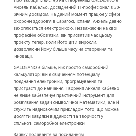
Про творця Майстер на створенням GALDEANO є
Анхель Кабельо, досвідчений ІТ-професіонал з 30-
річним досвідом. На даний момент працює у сфері
охорони здоров’я в Сарагосі, Іспанія, Анхель давно
захоплюється електронікою. Незважаючи на свої
професійні обов’язки, він присвятив час цьому
проекту тепер, коли його діти виросли,
дозволяючи йому більше часу на створення та
інновації.
GALDEANO є більше, ніж просто саморобний
калькулятор; він є свідченням потенціалу
поєднання електроніки, програмування та
пристрасті до навчання. Творіння Анхеля Кабельо
не лише забезпечує практичний інструмент для
розв’язання задач символічної математики, але й
служить надихаючим прикладом того, що можна
досягти завдяки відданості та творчості у
спільноті саморобної електроніки.
Заявку подавайте за посиланням