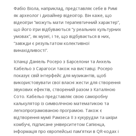
Фабіо Віола, наприклад, представляє себе в Римі
як археолог і дизайнер відеоігор. Він каже, що
відеоігри “можуть мати терапевтичний характер”,
що його ігри відбуваються “у реальних культурних
умовах”, як музеї, і те, що відбувається в них,
“завжди є результатом колективної
винахідливості”.
Іспанці Даніель Росеро з Барселони та Анхель
Кабельо з Сарагоси також на виставці. Росеро
показує свій інтерфейс для музикантів, щоб
використовувати свої власні жести для створення
звукових ефектів, створений разом з Каталіною
Сото. Кабельо представляє свою саморобну
калькулятор із символічною математикою та
легкопрограмованою програмою. Також є
відтворення мумії Рамзеса II з кукурудзи та шкіри
комбучі, підписане університетом Сапієнца,
інформація про європейські пам’ятки в QR-кодах і