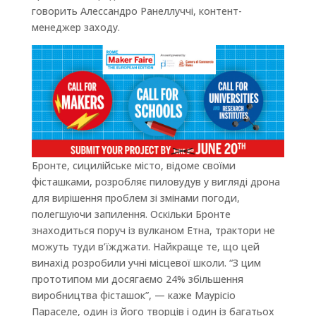
говорить Алессандро Ранеллуччі, контент-
менеджер заходу.
Бронте, сицилійське місто, відоме своїми
фісташками, розробляє пиловудув у вигляді дрона
для вирішення проблем зі змінами погоди,
полегшуючи запилення. Оскільки Бронте
знаходиться поруч із вулканом Етна, трактори не
можуть туди в’їжджати. Найкраще те, що цей
винахід розробили учні місцевої школи. “З цим
прототипом ми досягаємо 24% збільшення
виробництва фісташок”, — каже Маурісіо
Параселе, один із його творців і один із багатьох