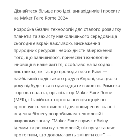
Дізнайтеся більше про ідеї, винахідників і проекти
на Maker Faire Rome 2024
Розробка безлічі технологій для сталого розвитку
планети та захисту навколишнього середовища
сьогодні є вкрай важливою. Виснаження
природних ресурсів і необхідність збереження
того, що залишилося, принесли технологічні
інновації в наше життя, особливо на заходах і
виставках, як та, що проводиться в Римі —
найбільшій події такого роду в Європі, яка цього
року відбудеться в одинадцяте в жовтні. Римська
торгова палата, організатор Maker Faire Rome
(MFR), і Італійська торгова агенція щорічно
пропонують можливості для поширення знань і
ведення бізнесу розробникам технологій і
широкому загалу. “Maker Faire сприяє обміну
ідеями та розвитку технологій; він представляє
прототипи, що допомагають змінити світ”, —