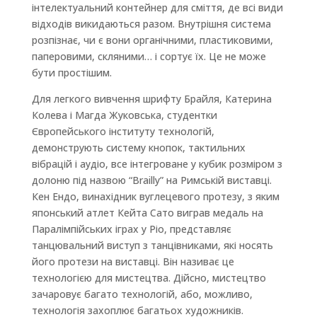
інтелектуальний контейнер для сміття, де всі види
відходів викидаються разом. Внутрішня система
розпізнає, чи є вони органічними, пластиковими,
паперовими, скляними… і сортує їх. Це не може
бути простішим.
Для легкого вивчення шрифту Брайля, Катерина
Колева і Магда Жуковська, студентки
Європейського інституту технологій,
демонструють систему кнопок, тактильних
вібрацій і аудіо, все інтегроване у кубик розміром з
долоню під назвою “Brailly” на Римській виставці.
Кен Ендо, винахідник вуглецевого протезу, з яким
японський атлет Кейта Сато виграв медаль на
Паралімпійських іграх у Ріо, представляє
танцювальний виступ з танцівниками, які носять
його протези на виставці. Він називає це
технологією для мистецтва. Дійсно, мистецтво
зачаровує багато технологій, або, можливо,
технологія захоплює багатьох художників.