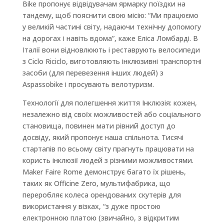
Bike пропонує відвідувачам ярмарку поїздки на
тандему, щоб пояснити свою місію: “Ми працюємо
у великій частині світу, надаючи технічну допомогу
на дорогах і навіть вдома”, каже Еліса Ломбарді. В
Італії вони відновлюють і реставрують велосипеди
з Ciclo Riciclo, виготовляють інклюзивні транспортні
засоби (для перевезення інших людей) з
Aspassobike і просувають велотуризм.
Технології для полегшення життя Інклюзія: кожен,
незалежно від своїх можливостей або соціального
становища, повинен мати рівний доступ до
досвіду, який пропонує наша спільнота. Тисячі
стартапів по всьому світу прагнуть працювати на
користь інклюзії людей з різними можливостями.
Maker Faire Rome демонструє багато їх рішень,
таких як Officine Zero, мультифабрика, що
переробляє колеса орендованих скутерів для
використання у візках, “з дуже простою
електронною платою (звичайно, з відкритим