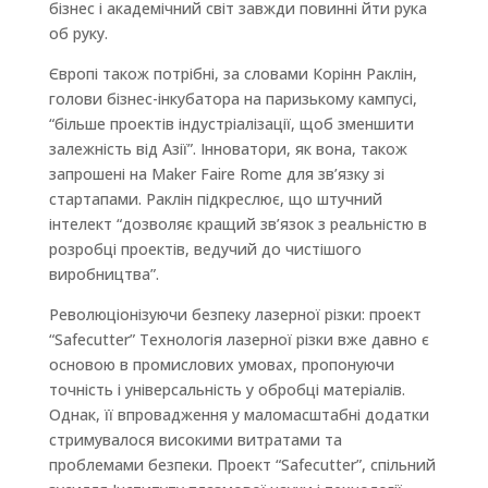
бізнес і академічний світ завжди повинні йти рука
об руку.
Європі також потрібні, за словами Корінн Раклін,
голови бізнес-інкубатора на паризькому кампусі,
“більше проектів індустріалізації, щоб зменшити
залежність від Азії”. Інноватори, як вона, також
запрошені на Maker Faire Rome для зв’язку зі
стартапами. Раклін підкреслює, що штучний
інтелект “дозволяє кращий зв’язок з реальністю в
розробці проектів, ведучий до чистішого
виробництва”.
Революціонізуючи безпеку лазерної різки: проект
“Safecutter” Технологія лазерної різки вже давно є
основою в промислових умовах, пропонуючи
точність і універсальність у обробці матеріалів.
Однак, її впровадження у маломасштабні додатки
стримувалося високими витратами та
проблемами безпеки. Проект “Safecutter”, спільний