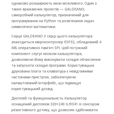
однаково розширюють межі можливого. Один з
таких вражаючих проектів — GALDEANO,
саморобний калькулятор, призначений для
програмування на Python та розв’язання задач
символічної математики.
Серце GALDEANO У серці цього калькулятора
знаходиться мікроконтролер ESP32, обладнаний 4
МБ оперативної пам’яті SPI. Цей потужний
компонент слугує мозком калькулятора,
дозволяючи йому виконувати складні обчислення
та запускати складні програми. Користувацька
друкована плата та клавіатура є невід’ємними
частинами пристрою, забезпечуючи
налаштований інтерфейс, що підвищує
користувацький досвід.
Дисплей та функціональність Калькулятор
оснащений дисплеєм 320×240 ILI9341 із сенсором
резистивного дотику, що дозволяє здійснювати