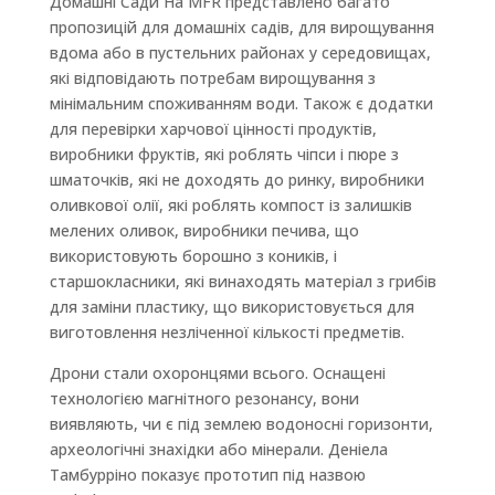
Домашні Сади На MFR представлено багато
пропозицій для домашніх садів, для вирощування
вдома або в пустельних районах у середовищах,
які відповідають потребам вирощування з
мінімальним споживанням води. Також є додатки
для перевірки харчової цінності продуктів,
виробники фруктів, які роблять чіпси і пюре з
шматочків, які не доходять до ринку, виробники
оливкової олії, які роблять компост із залишків
мелених оливок, виробники печива, що
використовують борошно з коників, і
старшокласники, які винаходять матеріал з грибів
для заміни пластику, що використовується для
виготовлення незліченної кількості предметів.
Дрони стали охоронцями всього. Оснащені
технологією магнітного резонансу, вони
виявляють, чи є під землею водоносні горизонти,
археологічні знахідки або мінерали. Деніела
Тамбурріно показує прототип під назвою