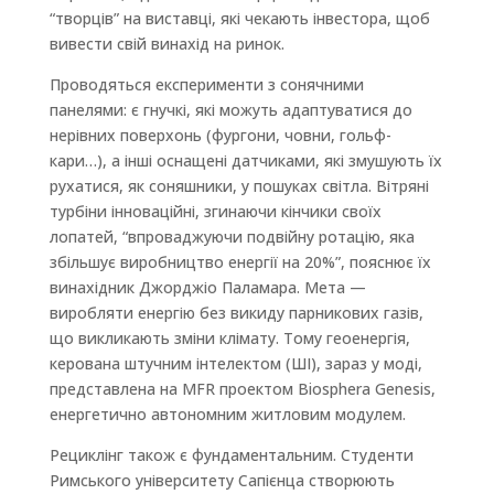
“творців” на виставці, які чекають інвестора, щоб
вивести свій винахід на ринок.
Проводяться експерименти з сонячними
панелями: є гнучкі, які можуть адаптуватися до
нерівних поверхонь (фургони, човни, гольф-
кари…), а інші оснащені датчиками, які змушують їх
рухатися, як соняшники, у пошуках світла. Вітряні
турбіни інноваційні, згинаючи кінчики своїх
лопатей, “впроваджуючи подвійну ротацію, яка
збільшує виробництво енергії на 20%”, пояснює їх
винахідник Джорджіо Паламара. Мета —
виробляти енергію без викиду парникових газів,
що викликають зміни клімату. Тому геоенергія,
керована штучним інтелектом (ШІ), зараз у моді,
представлена на MFR проектом Biosphera Genesis,
енергетично автономним житловим модулем.
Рециклінг також є фундаментальним. Студенти
Римського університету Сапієнца створюють