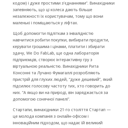
кодом) і дуже простими з’єднаннями”. Винахідники
запевняють, що ці колеса дають більше
незалежності їх користувачам, тому що вони
маленькі і поміщаються у ліфтах.
Щоб допомогти підліткам з інвалідністю
навчитися робити покупки, вибирати продукти,
керувати грошима і цінами, платити і збирати
здачу, We Do FabLab, ще одна лабораторія
підприємців, створює інтерактивну гру з
віртуальною реальністю. Винахідники Рита
Консонні та Лучано Фумагаллі розробляють
пристрій для глухих людей, “дуже дешевий”, який
підсилює голосову частоту тих, хто говорить до
них. “А якщо ви на природі, він заряджається за
допомогою сонячної панелі”.
Стартапи, винахідники 21-го століття Стартап —
це молода компанія з онлайн-офісом і
інноваційним підходом, що надає їй великий