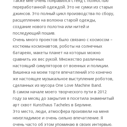
Также мне очень понравился стенд с полностью
переработанной одеждой. Это не сумки из старых
джинсов. Это полный цикл производства по сбору,
расщеплению на волокна старой одежды,
создание нового полотна или нитей и
последующий пошив.
Очень много проектов было связано с космосом –
костюмы космонавтов, роботы на солнечных
батареях, макеты планет на которых можно
сравнить их вес рукой. Множество различных
настоящий симуляторов от военных и полиции.
Вишенка на моем торте впечатлений это конечно
же настоящее музыкальное выступление роботов,
сделанных из мусора One Love Machine Band.
В самом начале моего творческого пути в 2012
году за месяц до закрытия я посетила знаменитый
арт сквот Kunsthaus Tacheles в Берлине.
Это место, люди, атмосфера произвели на меня
неизгладимое и очень сильно впечатление. Я
очень часто об этом упоминаю в своих интервью.