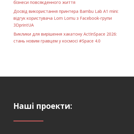
бізнеси повсякденного життя
Досвід використання принтера Bambu Lab A1 minі:
відгук користувача Lom Lomu з Facebook-групи
3DprintUA
Виклики для вирішення хакатону ActInSpace 2026:
стань новим гравцем у космосі #Space 4.0
Наші проекти: