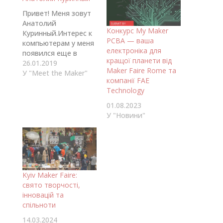
Привет! Меня зовут
Анатолий
Конкурс My Maker
Куринный.Интерес к
PCBA — ваша
компьютерам у меня
електроніка для
появился еще в
кращої планети від
детстве, когда отец
26.01.2019
Maker Faire Rome та
собрал первый ZX
У "Meet the Maker"
компанії FAE
Spectrum и тут
Technology
понеслось. Застал
времена без
01.08.2023
интернет, потом
У "Новини"
интернет через
модем, домашние
локальные сети и
т.п.С появлением
первого
персонального
Kyiv Maker Faire:
компьютера у меня
свято творчості,
дома, после
інновацій та
очередного "синего
спільноти
экрана" windows 98,
14.03.2024
меня