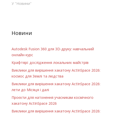
У "Новини"
заинтересовала…
Новини
Autodesk Fusion 360 для 3D-друку: навчальний
онлайн-курс
Крафтярі: дослідження локальних майстрів
Виклики для вирішення хакатону ActInSpace 2026:
космос для Землі та людства
Виклики для вирішення хакатону ActInSpace 2026:
лети до Місяця і далі
Проєкти для натхнення учасникам космічного
хакатону ActInSpace 2026
Виклики для вирішення хакатону ActInSpace 2026: