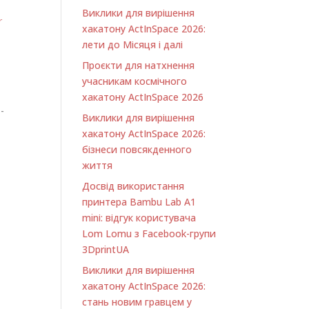
Виклики для вирішення
r
хакатону ActInSpace 2026:
лети до Місяця і далі
Проєкти для натхнення
учасникам космічного
хакатону ActInSpace 2026
-
Виклики для вирішення
хакатону ActInSpace 2026:
бізнеси повсякденного
tLI
життя
com
Досвід використання
принтера Bambu Lab A1
minі: відгук користувача
Lom Lomu з Facebook-групи
3DprintUA
Виклики для вирішення
хакатону ActInSpace 2026:
стань новим гравцем у