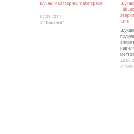
шукаю майстерню/makerspace
Шукаю
FabLab
зварю
07.09.2017
Київ
У "Вакансії"
Шукаю
полуа
апара
навчи
меті з
своєму
28.06.
невел
У "Вак
дугов
panfor
+3809