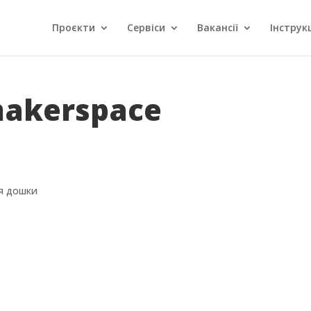
Проєкти
Сервіси
Вакансії
Інструкц
akerspace
ля дошки