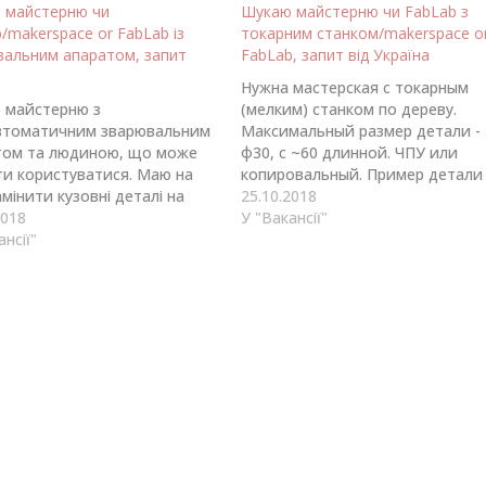
 майстерню чи
Шукаю майстерню чи FabLab з
/makerspace or FabLab із
токарним станком/makerspace o
вальним апаратом, запит
FabLab, запит від Україна
Нужна мастерская с токарным
 майстерню з
(мелким) станком по дереву.
втоматичним зварювальним
Максимальный размер детали -
том та людиною, що може
ф30, с ~60 длинной. ЧПУ или
ти користуватися. Маю на
копировальный. Пример детали 
амінити кузовні деталі на
на картинке.
25.10.2018
 авто (Лада 2107). Є
2018
https://drive.google.com/open?
У "Вакансії"
икий досвід зварювання
ансії"
id=1DsRYW_YqjabBDxTsKcOqw5ix
им апаратом. Контакт
S9ByT Контакт Scobisua@gmail.
ov.alex@gmail.com
097-913-62-51
93225117