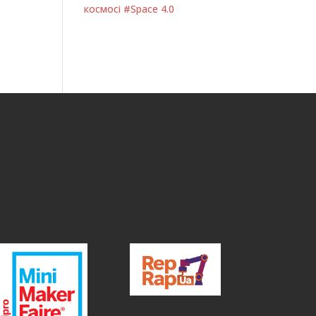
космосі #Space 4.0