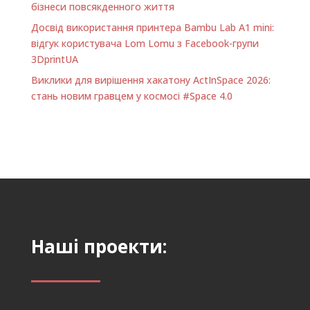
бізнеси повсякденного життя
Досвід використання принтера Bambu Lab A1 minі:
відгук користувача Lom Lomu з Facebook-групи
3DprintUA
Виклики для вирішення хакатону ActInSpace 2026:
стань новим гравцем у космосі #Space 4.0
Наші проекти: