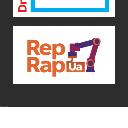
Події та можливості для мейкерів від
асоціації