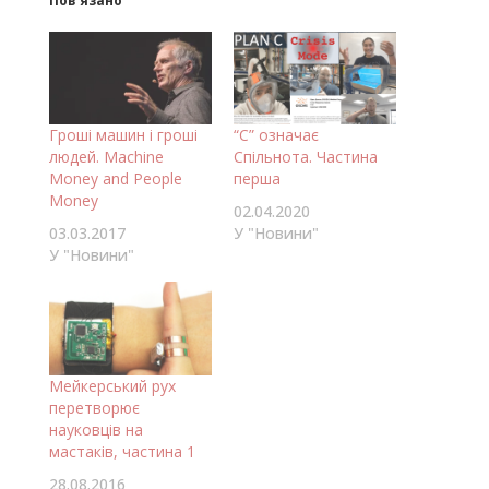
Пов’язано
Гроші машин і гроші
“C” означає
людей. Machine
Спільнота. Частина
Money and People
перша
Money
02.04.2020
03.03.2017
У "Новини"
У "Новини"
Мейкерський рух
перетворює
науковців на
мастаків, частина 1
28.08.2016