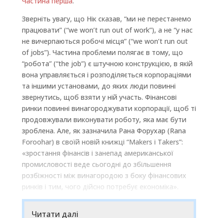
Частина перша
.
Зверніть увагу, що Нік сказав, “ми не перестанемо
працювати” (“we won’t run out of work”), а не “у нас
не вичерпаються робочі місця” (“we won’t run out
of jobs”). Частина проблеми полягає в тому, що
“робота” (“the job”) є штучною конструкцією, в якій
вона управляється і розподіляється корпораціями
та іншими установами, до яких люди повинні
звернутись, щоб взяти у ній участь. Фінансові
ринки повинні винагороджувати корпорації, щоб ті
продовжували виконувати роботу, яка має бути
зроблена. Але, як зазначила Рана Форухар (Rana
Foroohar) в своїй новій книжці “Makers і Takers”:
«зростання фінансів і занепад американської
промисловості веде сьогодні до збільшення
розбіжності між винагородою з боку фінансових
ринків і тим, чого дійсно потребує економіка».
Читати далі