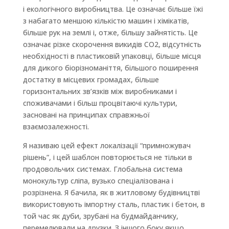
і екологічного виробництва. Це означає більше їжі
з набагато меншою кількістю машин і хімікатів,
більше рук на землі і, отже, більшу зайнятість. Це
означає різке скорочення викидів CO2, відсутність
необхідності в пластиковій упаковці, більше місця
для дикого біорізноманіття, більшого поширення
достатку в місцевих громадах, більше
горизонтальних зв’язків між виробниками і
споживачами і більш процвітаючі культури,
засновані на принципах справжньої
взаємозалежності.
Я називаю цей ефект локалізації “примножувач
рішень”, і цей шаблон повторюється не тільки в
продовольчих системах. Глобальна система
монокультур сліпа, вузько спеціалізована і
розрізнена. Я бачила, як в житловому будівництві
використовують імпортну сталь, пластик і бетон, в
той час як дуби, зрубані на будмайданчику,
перемелювали на друзки. З іншого боку якщо