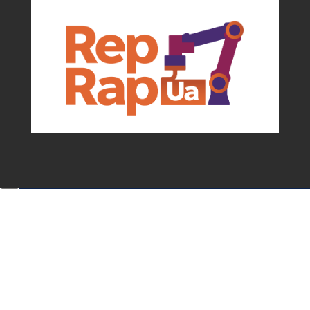
Події та можливості для мейкерів від
асоціації
✕