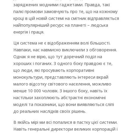
заряджених модними гаджетами. Правда, такі
палкі промови замовчують про те, що на кожному
кроці в цій новій системі на смітник відправляється
найпопулярніший ресурс на планеті – людська
енергія і праця.
Ця система не є відображенням волі більшості.
Навпаки, нас навмисно виключили з обговорення.
Однак я не вірю, що тут доречний поділ на
хороших і поганих. З одного боку правдою є те,
що люди, які просувають корпоративні
монокультури, представляють інтереси вкрай
малого відсотку світового населення, можливо
менше 10 000 чоловік. З іншого боку, навіть їх
настільки захоплюють абстрактні економічні
моделі та показники, що вони виявляються сліпі
до реальних наслідків своїх рішень.
В якійсь мірі ми всі попалися в пастку цієї системи.
Навіть генеральні директори великих корпорацій і