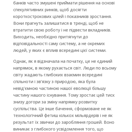
банків часто змушені приймати рішення на основі
спекулятивних ринків, щоб досягти
короткострокових цілей і показників зростання.
Вони прагнуть залишатися в тренді, щоб не
втратити свою роботу і не підвести вкладників.
Виходить, необхідно притягнути до
відповідальності саму систему, а не окремих
людей, у яких є вплив всередині цієї системи.
Однак, як я відзначала на початку, це не єдиний
напрямок, в якому рухається світ. Люди по всьому
світу жадають глибоких взаємин всередині
спільноти і зв’язку з природою, яка була
невід’ємною частиною нашої еволюції більшу
частину нашого існування. Тому зростає цей тиск
знизу догори за зміну напрямку розвитку
суспільства. Це інше бачення, сформоване не як
технологічний фетиш кількох мільярдерів і не як
результат їх звички до заробляння грошей. Воно
виникає з глибокого усвідомлення того, що