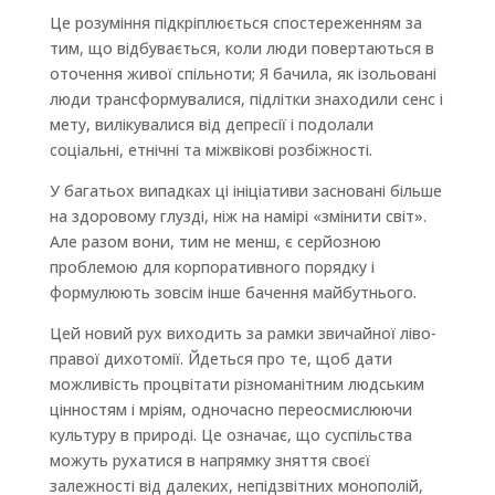
Це розуміння підкріплюється спостереженням за
тим, що відбувається, коли люди повертаються в
оточення живої спільноти; Я бачила, як ізольовані
люди трансформувалися, підлітки знаходили сенс і
мету, вилікувалися від депресії і подолали
соціальні, етнічні та міжвікові розбіжності.
У багатьох випадках ці ініціативи засновані більше
на здоровому глузді, ніж на намірі «змінити світ».
Але разом вони, тим не менш, є серйозною
проблемою для корпоративного порядку і
формулюють зовсім інше бачення майбутнього.
Цей новий рух виходить за рамки звичайної ліво-
правої дихотомії. Йдеться про те, щоб дати
можливість процвітати різноманітним людським
цінностям і мріям, одночасно переосмислюючи
культуру в природі. Це означає, що суспільства
можуть рухатися в напрямку зняття своєї
залежності від далеких, непідзвітних монополій,