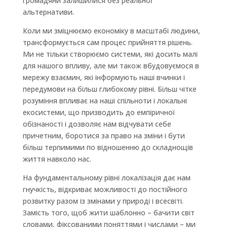
громадяни залишилися без реальної
альтернативи.
Коли ми зміцнюємо економіку в масштабі людини,
трансформується сам процес прийняття рішень.
Ми не тільки створюємо системи, які досить малі
для нашого впливу, але ми також вбудовуємося в
мережу взаємин, які інформують наші вчинки і
передумови на більш глибокому рівні. Більш чітке
розуміння впливає на наші спільноти і локальні
екосистеми, що призводить до емпіричної
обізнаності і дозволяє нам відчувати себе
причетним, боротися за право на зміни і бути
більш терпимими по відношенню до складнощів
життя навколо нас.
На фундаментальному рівні локалізація дає нам
гнучкість, відкриває можливості до постійного
розвитку разом із змінами у природі і всесвіті.
Замість того, щоб жити шаблонно – бачити світ
словами, фіксованими поняттями і числами – ми