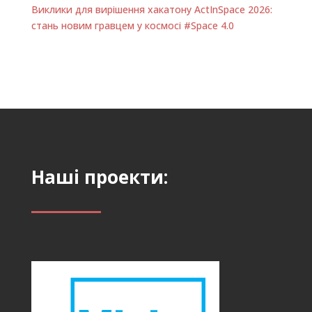
Виклики для вирішення хакатону ActInSpace 2026:
стань новим гравцем у космосі #Space 4.0
Наші проекти: