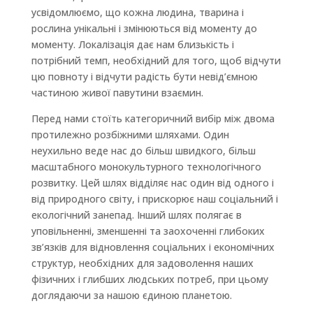
усвідомлюємо, що кожна людина, тварина і
рослина унікальні і змінюються від моменту до
моменту. Локалізація дає нам близькість і
потрібний темп, необхідний для того, щоб відчути
цю повноту і відчути радість бути невід’ємною
частиною живої павутини взаємин.
Перед нами стоїть категоричний вибір між двома
протилежно розбіжними шляхами. Один
неухильно веде нас до більш швидкого, більш
масштабного монокультурного технологічного
розвитку. Цей шлях відділяє нас один від одного і
від природного світу, і прискорює наш соціальний і
екологічний занепад. Інший шлях полягає в
уповільненні, зменшенні та заохоченні глибоких
зв’язків для відновлення соціальних і економічних
структур, необхідних для задоволення наших
фізичних і глибших людських потреб, при цьому
доглядаючи за нашою єдиною планетою.