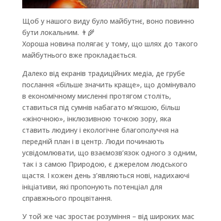
Щоб у нашого виду було майбутнє, воно повинно
бути локальним.
👨‍🌾
Хороша новина полягає у тому, що шлях до такого
майбутнього вже прокладається.
Далеко від екранів традиційних медіа, де грубе
послання «більше значить краще», що домінувало
в економічному мисленні протягом століть,
ставиться під сумнів набагато м’якшою, більш
«жіночною», інклюзивною точкою зору, яка
ставить людину і екологічне благополуччя на
передній план і в центр. Люди починають
усвідомлювати, що взаємозв’язок одного з одним,
так і з самою Природою, є джерелом людського
щастя. І кожен день з’являються нові, надихаючі
ініціативи, які пропонують потенціал для
справжнього процвітання.
У той же час зростає розуміння – від широких мас