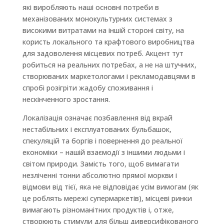
які виробляють наші основні потреби в
механізованих монокультурних системах з
високими витратами на іншій стороні світу, на
користь локального та крафтового виробництва
для задоволення місцевих потреб. Акцент тут
робиться на реальних потребах, а не на штучних,
створюваних маркетологами і рекламодавцями в
спробі розігріти жадобу споживання і
нескінченного зростання.
Локалізація означає позбавлення від вкрай
нестабільних і експлуатованих бульбашок,
спекуляцій та боргів і повернення до реальної
економіки – нашій взаємодії з іншими людьми і
світом природи. Замість того, щоб вимагати
незліченні тонни абсолютно прямої моркви і
відмови від тієї, яка не відповідає усім вимогам (як
це роблять мережі супермаркетів), місцеві ринки
вимагають різноманітних продуктів і, отже,
створюють стимули для більш диверсифікованого