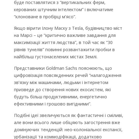
буде поставлятися з “вертикальних ферм,
керованих штучним інтелектом” і включатиме
“клоноване в пробірці м’ясо”.
Якщо вірити Ілону Маску з Tesla, будівництво міст
на Марсі – це “критично важливе завдання для
максимізації життя людства”, в той час як “30
рівнів тунелів” повинні розвантажити пробки в
найбільш густонаселених містах Землі.
Представники Goldman Sachs пояснюють, що
цифровізація повсякденних речей “налагодження
зв’язку між машинами, людьми і інтернетом
призведе до створення нових екосистем, які
будуть більш продуктивними, енергетично
ефективними і грошово вигідними”.
Подібні ідеї звеличуються як фантастичні і сміливі,
але вони всього лише обіцяють загострення вже
домінуючих тенденцій: нео-колоніальної експансії,
урбанізації та коммодіфікаціі, додатково