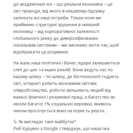
до академічних кіл – що реальна економіка – це
світ природи, від якого в кінцевому підсумку
залежать всі наші потреби. Тільки коли ми
приймемо структурні зрушення в нинішній
економіці – від корпоративної залежності
глобального ринку до диверсифікованих
локальним системам – ми зможемо жити так, щоб
відображати це розуміння.
На жаль наші політичні і бізнес лідери залишаються
сліпі до цих та інших реалій. Вони ведуть нас по
іншому шляху – по шляху, де біотехнології годують
світ, інтернет робить можливим світове
співробітництво, роботи звільняють людей від
важкої фізичної і розумової праці, а багатство як
ніколи багатої 1% соціальної верхівки, якимось
чином просочується вниз на користь решти.
🦾
Як виглядає таке майбутнє?
Рей Курцвел з Google стверджує, що наша їжа