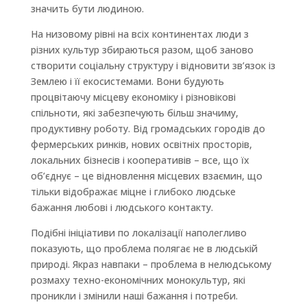
значить бути людиною.
На низовому рівні на всіх континентах люди з
різних культур збираються разом, щоб заново
створити соціальну структуру і відновити зв’язок із
Землею і її екосистемами. Вони будують
процвітаючу місцеву економіку і різновікові
спільноти, які забезпечують більш значиму,
продуктивну роботу. Від громадських городів до
фермерських ринків, нових освітніх просторів,
локальних бізнесів і кооперативів – все, що їх
об’єднує – це відновлення місцевих взаємин, що
тільки відображає міцне і глибоко людське
бажання любові і людського контакту.
Подібні ініціативи по локалізації наполегливо
показують, що проблема полягає не в людській
природі. Якраз навпаки – проблема в нелюдському
розмаху техно-економічних монокультур, які
проникли і змінили наші бажання і потреби.