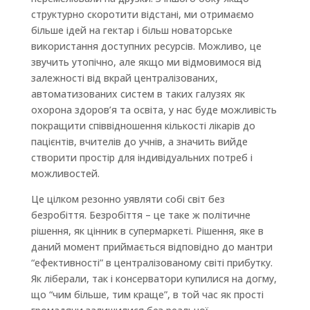
структурно скоротити відстані, ми отримаємо
більше ідей на гектар і більш новаторське
використання доступних ресурсів. Можливо, це
звучить утопічно, але якщо ми відмовимося від
залежності від вкрай централізованих,
автоматизованих систем в таких галузях як
охорона здоров’я та освіта, у нас буде можливість
покращити співвідношення кількості лікарів до
пацієнтів, вчителів до учнів, а значить вийде
створити простір для індивідуальних потреб і
можливостей.
Це цілком резонно уявляти собі світ без
безробіття. Безробіття – це таке ж політичне
рішення, як цінник в супермаркеті. Рішення, яке в
даний момент приймається відповідно до мантри
“ефективності” в централізованому світі прибутку.
Як ліберали, так і консерватори купилися на догму,
що “чим більше, тим краще”, в той час як прості