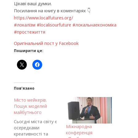
Цікаві ваші думки.
Посилання на книгу в коментарях
👇
https://www.localfutures.org/
#
локалізм
#
localisourfuture
#
локальнаекономіка
#
простежиття
Оригінальний пост у Facebook
Поширити це:
Пов’язано
Місто мейкерів.
Пошук моделей
майбутнього
Сьогдні міста світу є
Міжнародна
осередками
конференція
креативності та