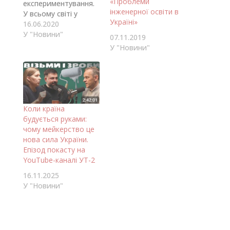
«Проблеми
експериментування.
інженерної освіти в
У всьому світі у
Україні»
містах живе
16.06.2020
більшість людей, ніж
У "Новини"
07.11.2019
не у містах) Але міста
У "Новини"
також є місцями які
стикаються з
викликами. Ми
бачимо що такі
системи як
транспортна, їжа,
Коли країна
охорона здоров’я,
будується руками:
освіта та
чому мейкерство це
державного
нова сила України.
керування не готові
Епізод покасту на
до масштабів
YouTube-каналі УТ-2
викликів, з якими…
16.11.2025
У "Новини"