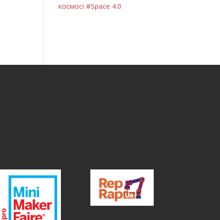
космосі #Space 4.0