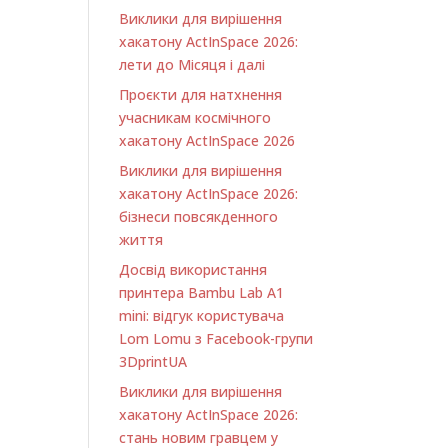
Виклики для вирішення
хакатону ActInSpace 2026:
лети до Місяця і далі
Проєкти для натхнення
учасникам космічного
хакатону ActInSpace 2026
Виклики для вирішення
хакатону ActInSpace 2026:
бізнеси повсякденного
життя
Досвід використання
принтера Bambu Lab A1
minі: відгук користувача
Lom Lomu з Facebook-групи
3DprintUA
Виклики для вирішення
хакатону ActInSpace 2026:
стань новим гравцем у