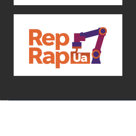
Події та можливості для мейкерів від
асоціації