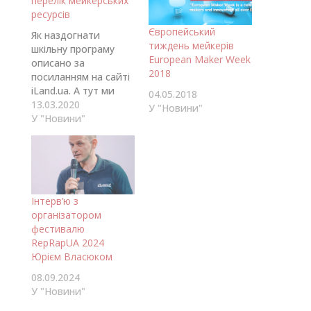
перелік мейкерських
ресурсів
Європейський
Як наздогнати
тиждень мейкерів
шкільну програму
European Maker Week
описано за
2018
посиланням на сайті
iLand.ua. А тут ми
04.05.2018
відповідаючи на
13.03.2020
У "Новини"
запитання батьків
У "Новини"
зібрали кращі
ресурси з ідеями про
те, чим зайняти руки
якщо голова
втомилася від
Інтерв’ю з
домашніх завдань.
організатором
Зверніть увагу що
фестивалю
цей перелік постійно
RepRapUA 2024
оновлюється, тож
Юрієм Власюком
заходьте кілька разів
на тиждень та
08.09.2024
перевіряйте.
У "Новини"
Більшість буде…