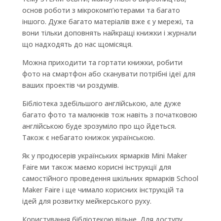
основ роботи з мікрокомп’ютерами та багато
іншого. Дуже багато матеріалів вже є у мережі, та
вони тільки доповнять найкращі книжки і журнали
що надходять до нас щомісяця.
Можна приходити та гортати книжки, робити
фото на смартфон або сканувати потрібні ідеї для
ваших проектів чи роздумів.
Бібліотека здебільшого англійською, але дуже
багато фото та малюнків тож навіть з початковою
англійською буде зрозуміло про що йдеться.
Також є небагато книжок українською.
Як у продюсерів українських ярмарків Mini Maker
Faire ми також маємо корисні інструкції для
самостійного проведення шкільних ярмарків School
Maker Faire і ще чимало корисних інструкцій та
ідей для розвитку мейкерського руху.
Користування бібліотекою вільне. Для доступу