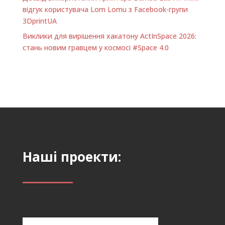
відгук користувача Lom Lomu з Facebook-групи
3DprintUA
Виклики для вирішення хакатону ActInSpace 2026:
стань новим гравцем у космосі #Space 4.0
Наші проекти: