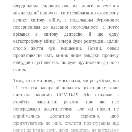
Фердинанда спровокувало ще довге мерехтіння
міжнародної напруги і світ невблаганно скотився у
велику світову війну, з подальшим бурхливим
поверненням до вдаваної нормальності, а потім
врізався в світову депресію й ще одну
катастрофічну війну. Імперії були розпущені, цілий
спосіб життя був знищений. Новий, більш
процвітаючий світ, виник лише завдяки процесу
відбудови суспільства, що було зруйновано до його
основ.
Тому, коли ми оглядаємось назад, ми розуміємо, що
21 століття насправді почалось цього року, коли
виникла пандемія
COVID
-19. Ми входимо в
століття, засліплені речами, про які нас
попереджали десятиліттями, але які ніколи не
сприймались достатньо серйозно, щоб
приготуватись до них, століття похитування від
кризи до кризи доти, доки, зрештою, не витрясемо