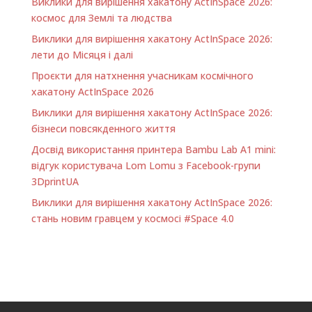
Виклики для вирішення хакатону ActInSpace 2026:
космос для Землі та людства
Виклики для вирішення хакатону ActInSpace 2026:
лети до Місяця і далі
Проєкти для натхнення учасникам космічного
хакатону ActInSpace 2026
Виклики для вирішення хакатону ActInSpace 2026:
бізнеси повсякденного життя
Досвід використання принтера Bambu Lab A1 minі:
відгук користувача Lom Lomu з Facebook-групи
3DprintUA
Виклики для вирішення хакатону ActInSpace 2026:
стань новим гравцем у космосі #Space 4.0