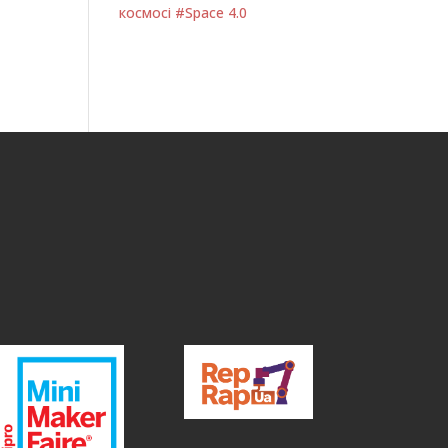
космосі #Space 4.0