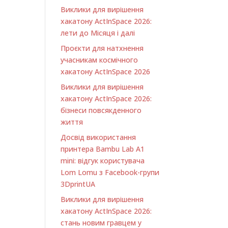
Виклики для вирішення
хакатону ActInSpace 2026:
лети до Місяця і далі
Проєкти для натхнення
учасникам космічного
хакатону ActInSpace 2026
Виклики для вирішення
хакатону ActInSpace 2026:
бізнеси повсякденного
життя
Досвід використання
принтера Bambu Lab A1
minі: відгук користувача
Lom Lomu з Facebook-групи
3DprintUA
Виклики для вирішення
хакатону ActInSpace 2026:
стань новим гравцем у