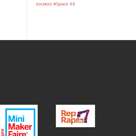
космосі #Space 4.0