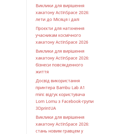
Виклики для вирішення
хакатону ActInSpace 2026:
лети до Місяця і далі
Проєкти для натхнення
учасникам космічного
хакатону ActInSpace 2026
Виклики для вирішення
хакатону ActInSpace 2026:
бізнеси повсякденного
життя
Досвід використання
принтера Bambu Lab A1
minі: відгук користувача
Lom Lomu з Facebook-групи
3DprintUA
Виклики для вирішення
хакатону ActInSpace 2026:
стань новим гравцем у