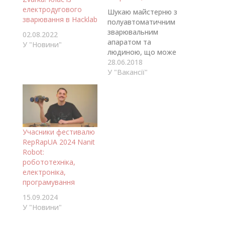
електродугового
Шукаю майстерню з
зварювання в Hacklab
полуавтоматичним
зварювальним
02.08.2022
апаратом та
У "Новини"
людиною, що може
навчити
28.06.2018
користуватися. Маю
У "Вакансії"
на меті замінити
кузовні деталі на
своєму авто (Лада
2107). Є невеликий
досвід зварювання
Учасники фестивалю
дуговим апаратом.
RepRapUA 2024 Nanit
Контакт
Robot:
panforov.alex@gmail.c
робототехніка,
om +380993225117
електроніка,
програмування
15.09.2024
У "Новини"