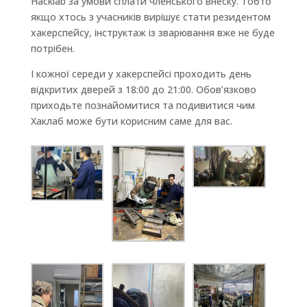
Hacklab за умови сплати членського внеску. Тобто
якщо хтось з учасників вирішує стати резидентом
хакерспейсу, інструктаж із зварювання вже не буде
потрібен.
І кожної середи у хакерспейсі проходить день
відкритих дверей з 18:00 до 21:00. Обов’язково
приходьте познайомитися та подивитися чим
Хаклаб може бути корисним саме для вас.