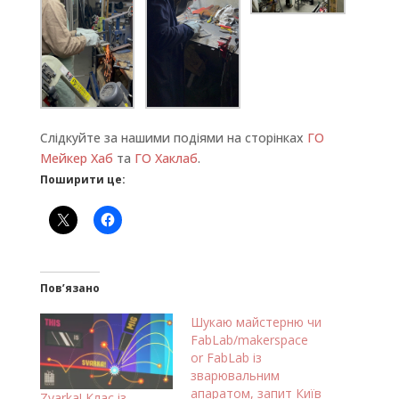
Слідкуйте за нашими подіями на сторінках
ГО
Мейкер Хаб
та
ГО Хаклаб
.
Поширити це:
Пов’язано
Шукаю майстерню чи
FabLab/makerspace
or FabLab із
зварювальним
апаратом, запит Київ
Zvarka! Клас із