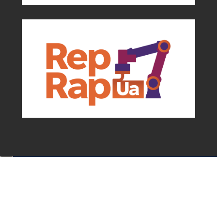
Події та можливості для мейкерів від
асоціації
✕