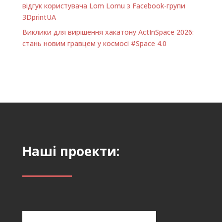
відгук користувача Lom Lomu з Facebook-групи
3DprintUA
Виклики для вирішення хакатону ActInSpace 2026:
стань новим гравцем у космосі #Space 4.0
Наші проекти: