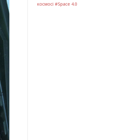
космосі #Space 4.0