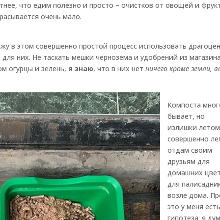
етнее, что едим полезно и просто – очистков от овощей и фрук
расывается очень мало.
 вижу в этом совершенно простой процесс использовать драгоце
 для них. Не таскать мешки чернозема и удобрений из магазин
м огурцы и зелень,
я знаю
, что в них нет
ничего кроме земли, 
Компоста мног
бывает, но
излишки летом
совершенно ле
отдам своим
друзьям для
домашних цвет
для палисадни
возле дома. Пр
это у меня ест
гипотеза: я ду