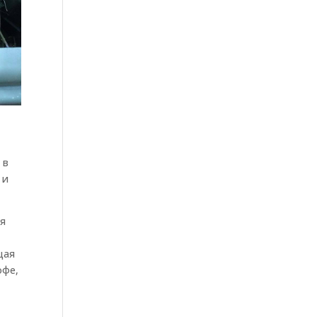
 в
 и
ля
щая
офе,
т