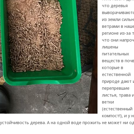
что деревья
выворачивают
из земли силь
ветрами в наш
регионе из-за 
что они напро
лишены
питательных
веществ в почв
которые в
естественной
природе дают 
перепревшие
листья, трава 
ветки
(естественный
компост!), и у 
устойчивость дерева. А на одной воде прожить не может ни о