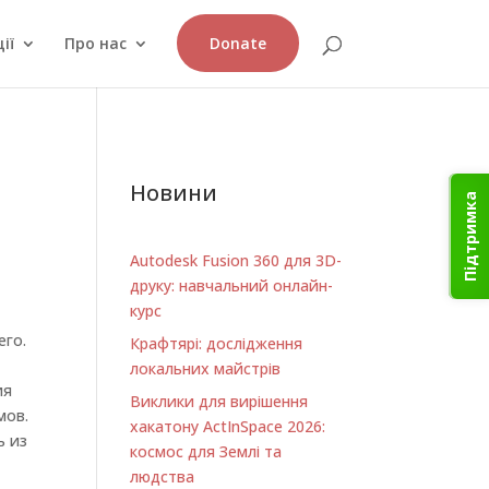
ії
Про нас
Donate
Новини
Підтримка
Autodesk Fusion 360 для 3D-
друку: навчальний онлайн-
курс
его.
Крафтярі: дослідження
локальних майстрів
ия
Виклики для вирішення
мов.
хакатону ActInSpace 2026:
ь из
космос для Землі та
людства