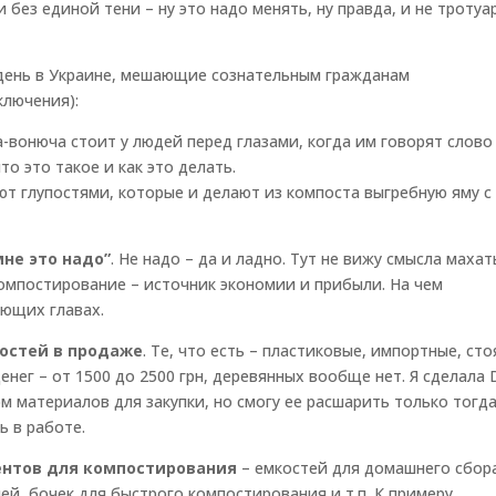
без единой тени – ну это надо менять, ну правда, и не тротуа
 день в Украине, мешающие сознательным гражданам
ключения):
ча-вонюча стоит у людей перед глазами, когда им говорят слово
то это такое и как это делать.
ют глупостями, которые и делают из компоста выгребную яму с
не это надо”
. Не надо – да и ладно. Тут не вижу смысла махат
компостирование – источник экономии и прибыли. На чем
ующих главах.
остей в продаже
. Те, что есть – пластиковые, импортные, сто
нег – от 1500 до 2500 грн, деревянных вообще нет. Я сделала 
ом материалов для закупки, но смогу ее расшарить только тогд
ь в работе.
ентов для компостирования
– емкостей для домашнего сбор
й, бочек для быстрого компостирования и т.п. К примеру