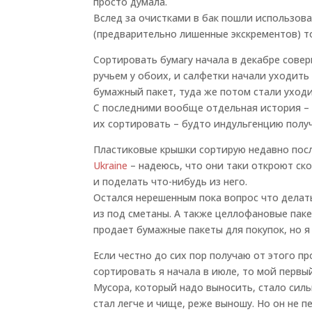
просто думала.
Вслед за очистками в бак пошли использова
(предварительно лишенные экскрементов) т
Сортировать бумагу начала в декабре совер
ручьем у обоих, и салфетки начали уходить
бумажный пакет, туда же потом стали уход
С последними вообще отдельная история – м
их сортировать – будто индульгенцию полу
Пластиковые крышки сортирую недавно пос
Ukraine
– надеюсь, что они таки откроют ск
и поделать что-нибудь из него.
Остался нерешенным пока вопрос что делат
из под сметаны. А также целлофановые паке
продает бумажные пакеты для покупок, но я
Если честно до сих пор получаю от этого п
сортировать я начала в июле, то мой первый
Мусора, который надо выносить, стало силь
стал легче и чище, реже выношу. Но он не п