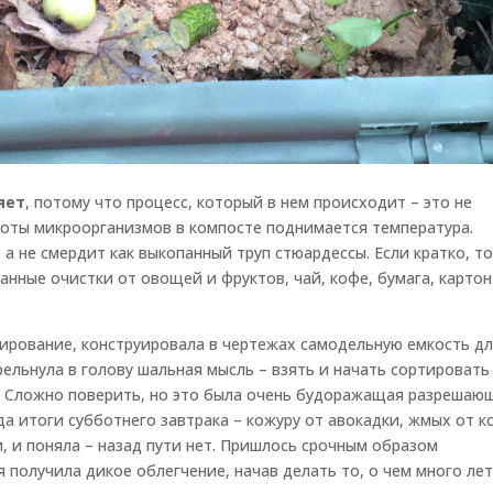
яет
, потому что процесс, который в нем происходит – это не
работы микроорганизмов в компосте поднимается температура.
а не смердит как выкопанный труп стюардессы. Если кратко, то
нные очистки от овощей и фруктов, чай, кофе, бумага, картон
ирование, конструировала в чертежах самодельную емкость д
рельнула в голову шальная мысль – взять и начать сортировать
м! Сложно поверить, но это была очень будоражащая разрешаю
да итоги субботнего завтрака – кожуру от авокадки, жмых от к
, и поняла – назад пути нет. Пришлось срочным образом
 получила дикое облегчение, начав делать то, о чем много ле