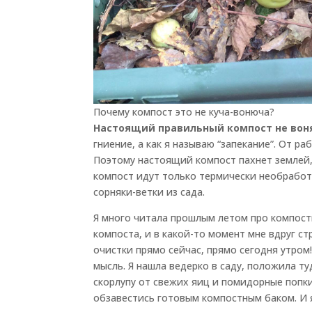
Почему компост это не куча-вонюча?
Настоящий правильный компост не вон
гниение, а как я называю “запекание”. От 
Поэтому настоящий компост пахнет землей, 
компост идут только термически необработа
сорняки-ветки из сада.
Я много читала прошлым летом про компост
компоста, и в какой-то момент мне вдруг ст
очистки прямо сейчас, прямо сегодня утро
мысль. Я нашла ведерко в саду, положила ту
скорлупу от свежих яиц и помидорные попки
обзавестись готовым компостным баком. И я