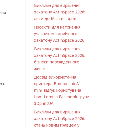
Виклики для вирішення
хакатону ActInSpace 2026:
ння
лети до Місяця і далі
Проєкти для натхнення
учасникам космічного
хакатону ActInSpace 2026
Виклики для вирішення
хакатону ActInSpace 2026:
бізнеси повсякденного
життя
Досвід використання
есь
принтера Bambu Lab A1
minі: відгук користувача
Lom Lomu з Facebook-групи
3DprintUA
Виклики для вирішення
хакатону ActInSpace 2026:
стань новим гравцем у