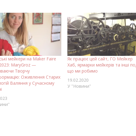
ські мейкери на Maker Faire
Як працює цей сайт, ГО Мейкер
2023: MaryGroz —
Хаб, ярмарки мейкерів та інші под
иваючи Творчу
що ми робимо
формацію: Оживлення Старих
19.02.2020
огій Валяння у Сучасному
У "Новини"
і
2023
вини"