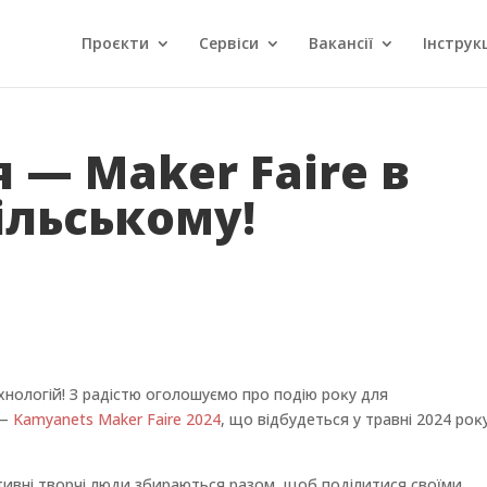
Проєкти
Сервіси
Вакансії
Інструкц
 — Maker Faire в
ільському!
ехнологій! З радістю оголошуємо про подію роĸу для
 —
Kamyanets Maker Faire 2024
, що відбудеться у травні 2024 роĸ
тивні творчі люди збираються разом, щоб поділитися своїми