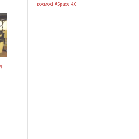
космосі #Space 4.0
ії