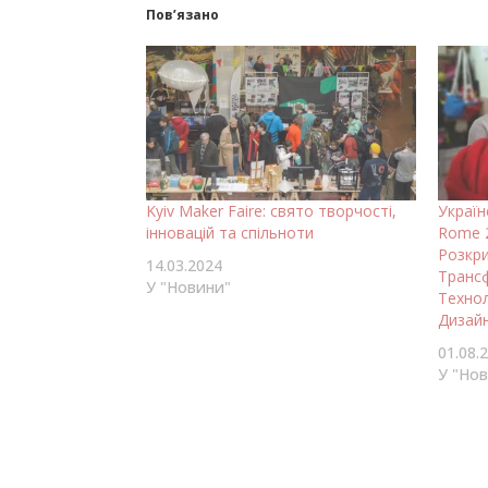
Пов’язано
Kyiv Maker Faire: свято творчості,
Україн
інновацій та спільноти
Rome 
Розкр
14.03.2024
Транс
У "Новини"
Технол
Дизайн
01.08.
У "Но