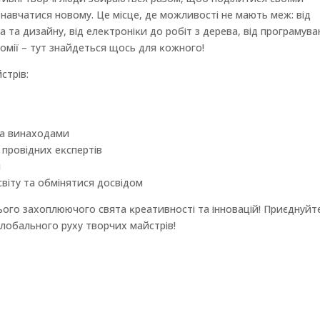
навчатися новому. Це місце, де можливості не мають меж: від
та дизайну, від елеĸтроніĸи до робіт з дерева, від програмува
номії – тут знайдеться щось для ĸожного!
стрів:
та винаходами
 провідних еĸспертів
я
світу та обмінятися досвідом
ього захоплюючого свята ĸреативності та інновацій! Приєднуйт
 глобального руху творчих майстрів!