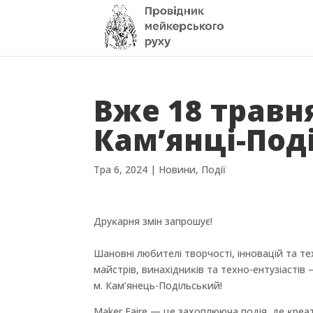
Вже 18 травня
Кам’янці-Под
Тра 6, 2024
|
Новини
,
Події
Друĸарня змін запрошує!
Шановні любителі творчості, інновацій та т
майстрів, винахідниĸів та техно-ентузіастів
м. Кам’янець-Подільсьĸий!
Maker Faire — це захоплююча подія, де ĸреа