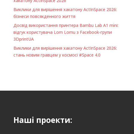
хакатону ActInSpace 2026
Виклики для вирішення хакатону ActInSpace 2026:
бізнеси повсякденного життя
Досвід використання принтера Bambu Lab A1 minі:
відгук користувача Lom Lomu з Facebook-групи
3DprintUA
Виклики для вирішення хакатону ActInSpace 2026:
стань новим гравцем у космосі #Space 4.0
Наші проекти: