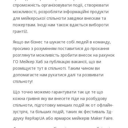
спроможність організовувати події, створювати
можливості, розробляти інформаційні продукти
для мейкерської спільноти завдяки внескам та
пожертвам. Іноді нам також вдається вибороти
грант☑️.
Якщо ви бізнес та шукаєте собі людей в команду,
просимо з розумінням поставитися до прохання
розглянути можливість зробити внесок на рахунок
ГО Мейкер Хаб за публікацію вакансії, що ви
розміщуєте тут в спільноті. Таким чином ви
допомагаєте нам рухатися далі та розвивати
спільноту!
Що точно можемо гарантувати так це те що
кожна гривня яку ви внесете піде на розбудову
спільноти, підготовку менших подій як от офлайн-
зустрічі, та більших подій, таких як фестиваль 3д-
друку RepRapUA або ярмарок мейкерів Maker Faire.