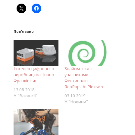
Пов’язано
Інженер цифрового
Знайомтеся з
виробництва, Івано-
учасниками
Франківськ
Фестивалю
RepRapUA: Plexiwire
13.08.2018
У "Вакансії"
03.10.2019
У "Новини"