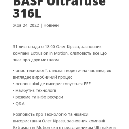
BASF Ultrafuse
316L
Жов 24, 2022
|
Новини
31 листопада о 18.00 Олег Кірєєв, засновник
компанії Extrusion in Motion, олзповість все що
знає про друк металом
• опис технології, стисла теоретична частина, як
виглядає виробничий процес
• основні ніші де використовується FFF
• майбутнє технології
• резюме та інфо ресурси
• Q&A
Розповість про технологію та нюанси
використання Олег Кірєєв, засновник компанії
Extrusion in Motion яка є представником Ultimaker в