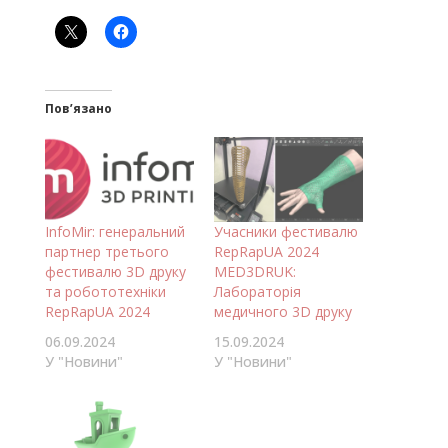
Пов’язано
InfoMir: генеральний
Учасники фестивалю
партнер третього
RepRapUA 2024
фестивалю 3D друку
MED3DRUK:
та робототехніки
Лабораторія
RepRapUA 2024
медичного 3D друку
06.09.2024
15.09.2024
У "Новини"
У "Новини"