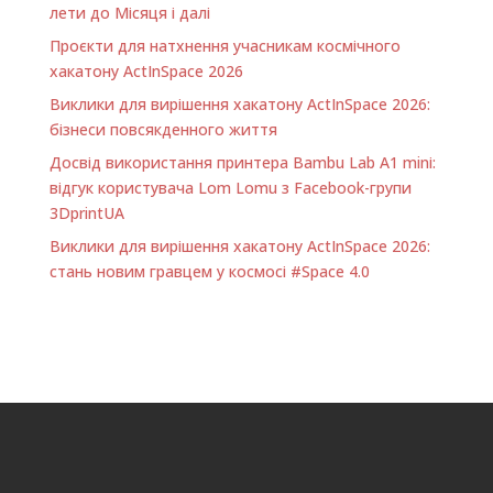
лети до Місяця і далі
Проєкти для натхнення учасникам космічного
хакатону ActInSpace 2026
Виклики для вирішення хакатону ActInSpace 2026:
бізнеси повсякденного життя
Досвід використання принтера Bambu Lab A1 minі:
відгук користувача Lom Lomu з Facebook-групи
3DprintUA
Виклики для вирішення хакатону ActInSpace 2026:
стань новим гравцем у космосі #Space 4.0