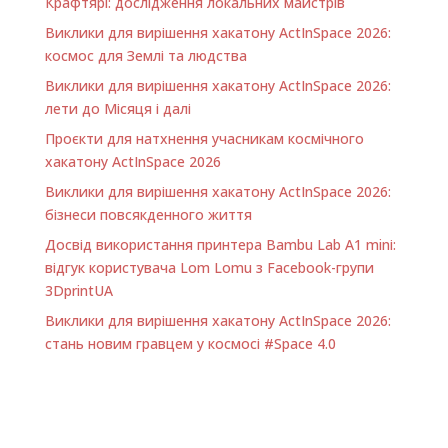
Крафтярі: дослідження локальних майстрів
Виклики для вирішення хакатону ActInSpace 2026:
космос для Землі та людства
Виклики для вирішення хакатону ActInSpace 2026:
лети до Місяця і далі
Проєкти для натхнення учасникам космічного
хакатону ActInSpace 2026
Виклики для вирішення хакатону ActInSpace 2026:
бізнеси повсякденного життя
Досвід використання принтера Bambu Lab A1 minі:
відгук користувача Lom Lomu з Facebook-групи
3DprintUA
Виклики для вирішення хакатону ActInSpace 2026:
стань новим гравцем у космосі #Space 4.0