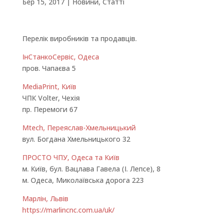
Бер 15, 2017
|
Новини
,
Статті
Перелік виробників та продавців.
ІнСтанкоСервіс, Одеса
пров. Чапаєва 5
MediaPrint, Київ
ЧПК Volter, Чехія
пр. Перемоги 67
Mtech, Переяслав-Хмельницький
вул. Богдана Хмельницького 32
ПРОСТО ЧПУ, Одеса та Київ
м. Київ, бул. Вацлава Гавела (І. Лепсе), 8
м. Одеса, Миколаївська дорога 223
Марлін, Львів
https://marlincnc.com.ua/uk/