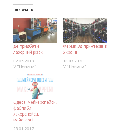
Пов’язано
Де придбати
Ферми 3д-принтерів в
лазерний різак
Україні
02.05.2018
18.03.2020
У "Новини"
У "Новини"
Одеса: мейкерспейси,
фаблаби,
хакерспейси,
майстерні
25.01.2017