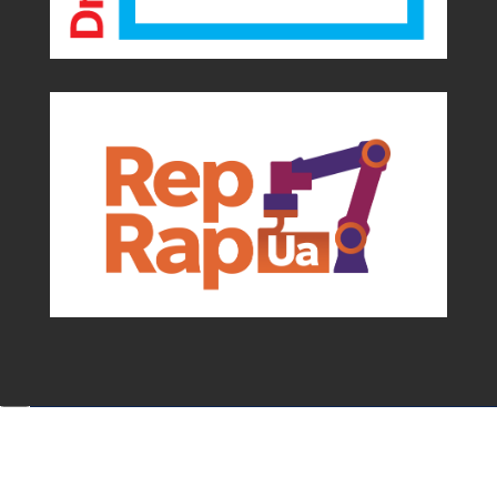
Події та можливості для мейкерів від
асоціації