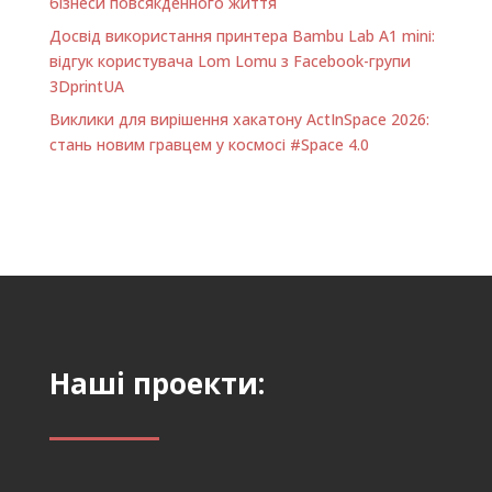
бізнеси повсякденного життя
Досвід використання принтера Bambu Lab A1 minі:
відгук користувача Lom Lomu з Facebook-групи
3DprintUA
Виклики для вирішення хакатону ActInSpace 2026:
стань новим гравцем у космосі #Space 4.0
Наші проекти: