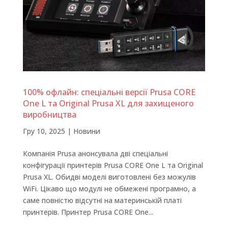
100% офлайн: спеціальні версії Prusa CORE
One L та Original Prusa XL для захищеного
виробництва
Гру 10, 2025
|
Новини
Компанія Prusa анонсувала дві спеціальні
конфігурації принтерів Prusa CORE One L та Original
Prusa XL. Обидві моделі виготовлені без можулів
WiFi. Цікаво що модулі не обмежені програмно, а
саме повністю відсутні на материнській платі
принтерів. Принтер Prusa CORE One...