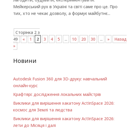
Мейкерський рух в Україні та світі саме про це. Про
тих, хто не чекає дозволу, а формує майбутнє...
Сторінка 2 з
49
«
1
2
3
4
5
...
10
20
30
...
»
Назад
»
Новини
Autodesk Fusion 360 для 3D-друку: навчальний
онлайн-курс
Крафтярі: дослідження локальних майстрів
Виклики для вирішення хакатону ActInSpace 2026:
космос для Землі та людства
Виклики для вирішення хакатону ActInSpace 2026:
лети до Місяця і далі