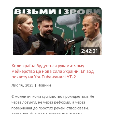
Коли країна будується руками: чому
мейкерство це нова сила України. Епізод
покасту на YouTube-каналі УТ-2
Лис 16, 2025
|
Новини
Є моменти, коли суспільство прокидається. Не
через лозунги, не через реформи, а через
повернення до простих речей: створювати,
лагодити, будувати, експериментувати.