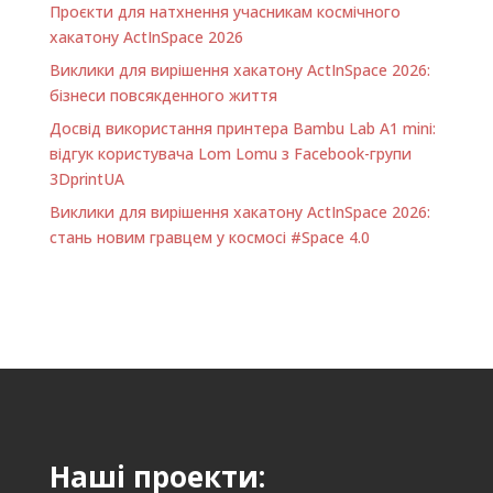
Проєкти для натхнення учасникам космічного
хакатону ActInSpace 2026
Виклики для вирішення хакатону ActInSpace 2026:
бізнеси повсякденного життя
Досвід використання принтера Bambu Lab A1 minі:
відгук користувача Lom Lomu з Facebook-групи
3DprintUA
Виклики для вирішення хакатону ActInSpace 2026:
стань новим гравцем у космосі #Space 4.0
Наші проекти: