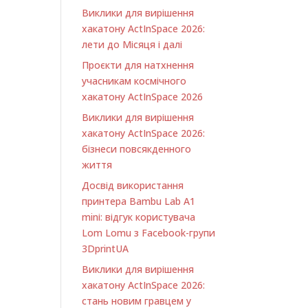
Виклики для вирішення
хакатону ActInSpace 2026:
лети до Місяця і далі
Проєкти для натхнення
учасникам космічного
хакатону ActInSpace 2026
Виклики для вирішення
хакатону ActInSpace 2026:
бізнеси повсякденного
життя
Досвід використання
принтера Bambu Lab A1
minі: відгук користувача
Lom Lomu з Facebook-групи
3DprintUA
Виклики для вирішення
хакатону ActInSpace 2026:
стань новим гравцем у