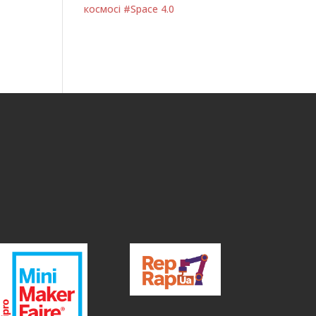
космосі #Space 4.0