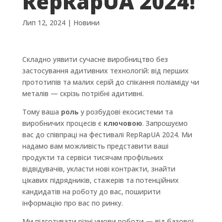
RepRapUA 2024!
Лип 12, 2024
|
Новини
Складно уявити сучасне виробництво без
застосування адитивних технологій: від перших
прототипів та малих серій до спікання поліаміду чи
металів — скрізь потрібні адитивні.
Тому ваша
роль
у розбудові екосистеми та
виробничих процесів є
ключовою
. Запрошуємо
вас до співпраці на фестивалі RepRapUA 2024. Ми
надамо вам можливість представити ваші
продукти та сервіси тисячам профільних
відвідувачів, укласти нові контракти, знайти
цікавих підрядників, стажерів та потенційних
кандидатів на роботу до вас, поширити
інформацію про вас по ринку.
Ми підготувати різні умови роботи — від базової