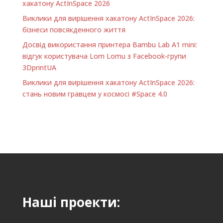
хакатону ActInSpace 2026
Виклики для вирішення хакатону ActInSpace 2026:
бізнеси повсякденного життя
Досвід використання принтера Bambu Lab A1 minі:
відгук користувача Lom Lomu з Facebook-групи
3DprintUA
Виклики для вирішення хакатону ActInSpace 2026:
стань новим гравцем у космосі #Space 4.0
Наші проекти: