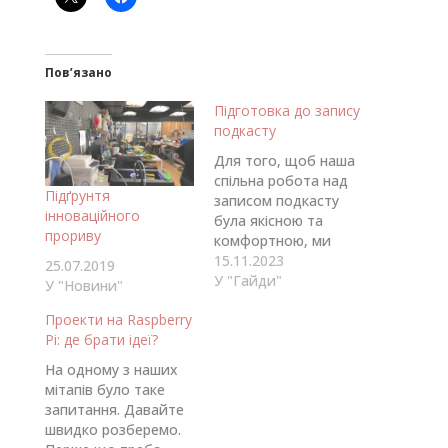
Пов’язано
Підготовка до запису
подкасту
Для того, щоб наша
спільна робота над
Підґрунтя
записом подкасту
інноваційного
була якісною та
прориву
комфортною, ми
підготували чек-лист
15.11.2023
25.07.2019
з побажаннями
У "Гайди"
У "Новини"
стосовно підготовки
Проекти на Raspberry
до запису. Світло:
Pi: де брати ідеї?
Постарайтеся
забезпечити
На одному з наших
достатнє освітлення
мітапів було таке
навколо себе, щоб
запитання. Давайте
не сидіти у темряві.
швидко розберемо.
Це допоможе