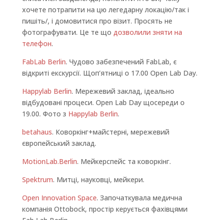
хочете потрапити на цю легедарну локацію/так і
пишіть/, і домовитися про візит. Просять не
фотографувати. Це те що
дозволили зняти на
телефон
.
FabLab Berlin
. Чудово забезпечений FabLab, є
відкриті екскурсії. Щоп’ятниці о 17.00 Open Lab Day.
Happylab Berlin
. Мережевий заклад, ідеально
відбудовані процеси. Open Lab Day щосереди о
19.00. Фото з
Happylab Berlin
.
betahaus
. Коворкінг+майстерні, мережевий
європейський заклад.
MotionLab.Berlin
. Мейкерспейс та коворкінг.
Spektrum
. Митці, науковці, мейкери.
Open Innovation Space
. Започаткувала медична
компанія Ottobock, простір керується фахівцями