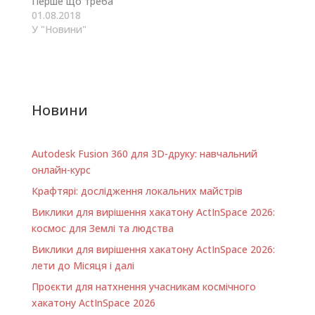
Перше що треба
підтримувати
знати — Raspberry Pi
01.08.2018
контакт між вами та
дуже простий та
У "Новини"
ведучим/ою
зрозумілий
подкасту. Також, за
мікрокомп'ютер.
вашої згоди ми
Нічого складного
опублікуємо на…
немає щоб
опанувати на
Новини
базовому рівні. Але
одночасно він і
потужний, і якщо ви
Autodesk Fusion 360 для 3D-друку: навчальний
розберетеся з Linux
та GPIO — може
онлайн-курс
стати потужним
Крафтярі: дослідження локальних майстрів
помічником у…
Виклики для вирішення хакатону ActInSpace 2026:
космос для Землі та людства
Виклики для вирішення хакатону ActInSpace 2026:
лети до Місяця і далі
Проєкти для натхнення учасникам космічного
хакатону ActInSpace 2026