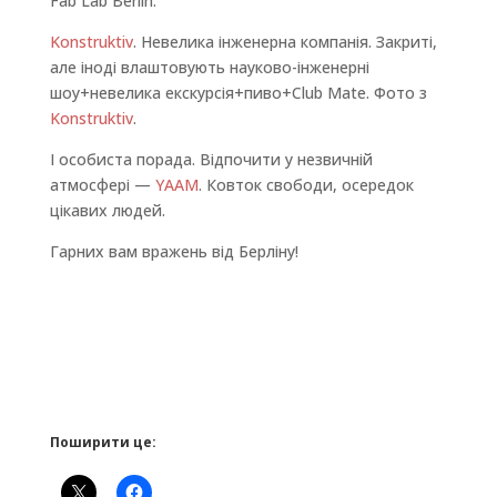
Fab Lab Berlin.
Konstruktiv
. Невелика інженерна компанія. Закриті,
але іноді влаштовують науково-інженерні
шоу+невелика екскурсія+пиво+Club Mate. Фото з
Konstruktiv
.
І особиста порада. Відпочити у незвичній
атмосфері —
YAAM
. Ковток свободи, осередок
цікавих людей.
Гарних вам вражень від Берліну!
Поширити це: