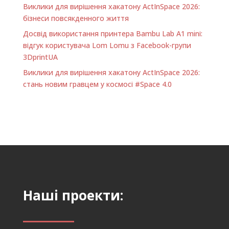
Виклики для вирішення хакатону ActInSpace 2026:
бізнеси повсякденного життя
Досвід використання принтера Bambu Lab A1 minі:
відгук користувача Lom Lomu з Facebook-групи
3DprintUA
Виклики для вирішення хакатону ActInSpace 2026:
стань новим гравцем у космосі #Space 4.0
Наші проекти: