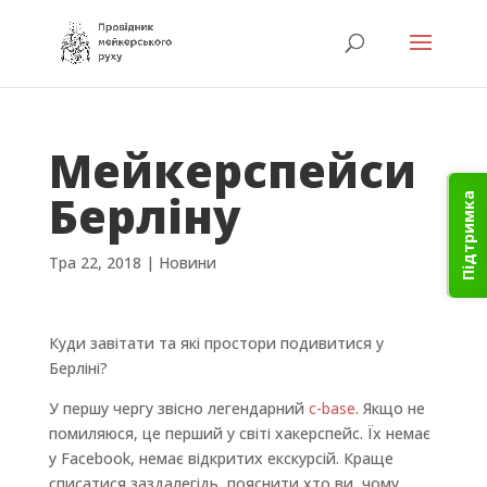
Мейкерспейси
Берліну
Підтримка
Тра 22, 2018
|
Новини
Куди завітати та які простори подивитися у
Берліні?
У першу чергу звісно легендарний
c-base
. Якщо не
помиляюся, це перший у світі хакерспейс. Їх немає
у Facebook, немає відкритих екскурсій. Краще
списатися заздалегідь, пояснити хто ви, чому