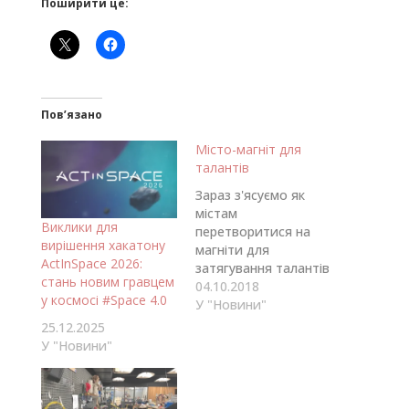
Поширити це:
Пов’язано
Місто-магніт для
талантів
Зараз з'ясуємо як
містам
Виклики для
перетворитися на
вирішення хакатону
магніти для
ActInSpace 2026:
затягування талантів
стань новим гравцем
ззовні, одночасно
04.10.2018
у космосі #Space 4.0
ефектино
У "Новини"
використовуючи пул
25.12.2025
талантів які вже тут.
У "Новини"
Міста мейкерів
розуміють, що вони
мають створювати