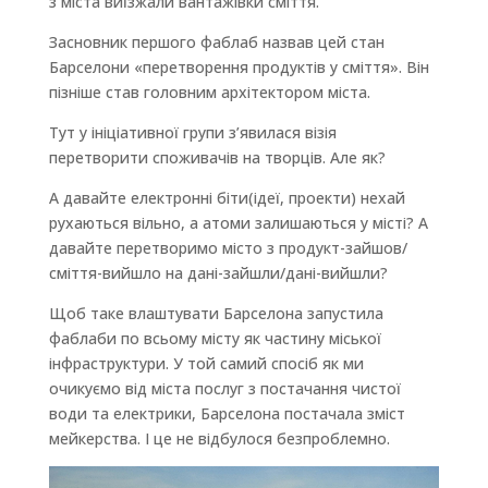
з міста виїзжали вантажівки сміття.
Засновник першого фаблаб назвав цей стан
Барселони «перетворення продуктів у сміття». Він
пізніше став головним архітектором міста.
Тут у ініціативної групи з’явилася візія
перетворити споживачів на творців. Але як?
А давайте електронні біти(ідеї, проекти) нехай
рухаються вільно, а атоми залишаються у місті? А
давайте перетворимо місто з продукт-зайшов/
сміття-вийшло на дані-зайшли/дані-вийшли?
Щоб таке влаштувати Барселона запустила
фаблаби по всьому місту як частину міської
інфраструктури. У той самий спосіб як ми
очикуємо від міста послуг з постачання чистої
води та електрики, Барселона постачала зміст
мейкерства. І це не відбулося безпроблемно.