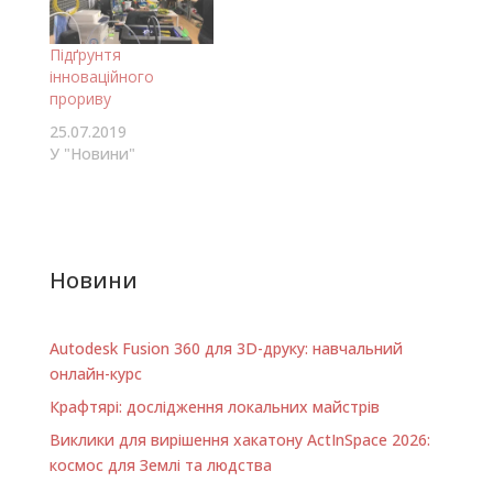
робочи місця та
бізнес-можливості
для того щоб
Підґрунтя
залучати і
інноваційного
вирощувати таланти
прориву
у своїх містах. Без
25.07.2019
талантів містам
У "Новини"
мейкерів годі й
сподіватися мати
енегрійних та…
Новини
Autodesk Fusion 360 для 3D-друку: навчальний
онлайн-курс
Крафтярі: дослідження локальних майстрів
Виклики для вирішення хакатону ActInSpace 2026:
космос для Землі та людства