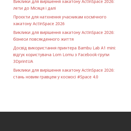
Виклики для вирішення хакатону ActInSpace 2026:
лети до Місяця і далі
Проєкти для натхнення учасникам космічного
хакатону ActInSpace 2026
Виклики для вирішення хакатону ActInSpace 2026:
бізнеси повсякденного життя
Досвід використання принтера Bambu Lab A1 minі:
відгук користувача Lom Lomu з Facebook-групи
3DprintUA
Виклики для вирішення хакатону ActInSpace 2026:
стань новим гравцем у космосі #Space 4.0