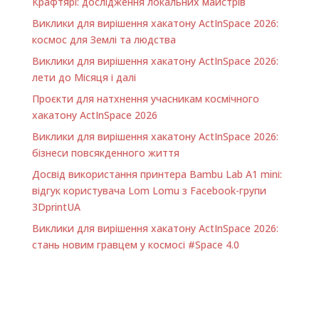
Крафтярі: дослідження локальних майстрів
Виклики для вирішення хакатону ActInSpace 2026:
космос для Землі та людства
Виклики для вирішення хакатону ActInSpace 2026:
лети до Місяця і далі
Проєкти для натхнення учасникам космічного
хакатону ActInSpace 2026
Виклики для вирішення хакатону ActInSpace 2026:
бізнеси повсякденного життя
Досвід використання принтера Bambu Lab A1 minі:
відгук користувача Lom Lomu з Facebook-групи
3DprintUA
Виклики для вирішення хакатону ActInSpace 2026:
стань новим гравцем у космосі #Space 4.0