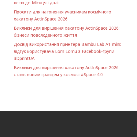
лети до Місяця і далі
Проєкти для натхнення учасникам космічного
хакатону ActInSpace 2026
Виклики для вирішення хакатону ActInSpace 2026:
бізнеси повсякденного життя
Досвід використання принтера Bambu Lab A1 minі:
відгук користувача Lom Lomu з Facebook-групи
3DprintUA
Виклики для вирішення хакатону ActInSpace 2026:
стань новим гравцем у космосі #Space 4.0