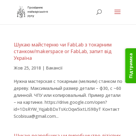
Шукаю майстерню чи FabLab з токарним
станком/makerspace or FabLab, запит від
Підтримка
Україна
Жов 25, 2018
|
Вакансії
Нужна мастерская с токарным (мелким) станком по
дереву. Максимальный размер детали – ф30, с ~60
длинной. ЧПУ или копировальный. Пример детали
– на картинке. https://drive.google.com/open?
id=1DsRYW_YqjabBDxTsKcOqw5ixtLIS9ByT Контакт
Scobisua@gmail.com...
Шукаю розробника чи виробництво літієвих