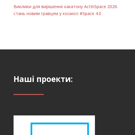
Виклики для вирішення хакатону ActInSpace 2026:
стань новим гравцем у космосі #Space 4.0
Наші проекти: