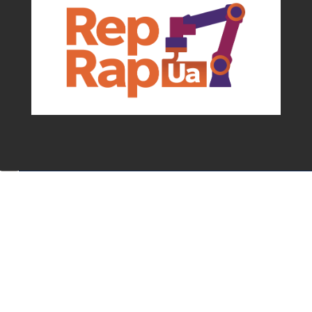
Події та можливості для мейкерів від
асоціації
✕