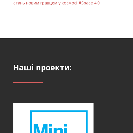
стань новим гравцем у космосі #Space 4.0
Наші проекти: