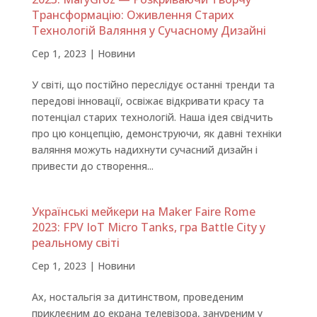
Трансформацію: Оживлення Старих
Технологій Валяння у Сучасному Дизайні
Сер 1, 2023
|
Новини
У світі, що постійно переслідує останні тренди та
передові інновації, освіжає відкривати красу та
потенціал старих технологій. Наша ідея свідчить
про цю концепцію, демонструючи, як давні техніки
валяння можуть надихнути сучасний дизайн і
привести до створення...
Українські мейкери на Maker Faire Rome
2023: FPV IoT Micro Tanks, гра Battle City у
реальному світі
Сер 1, 2023
|
Новини
Ах, ностальгія за дитинством, проведеним
приклеєним до екрана телевізора, зануреним у