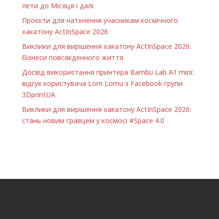
лети до Місяця і далі
Проєкти для натхнення учасникам космічного
хакатону ActInSpace 2026
Виклики для вирішення хакатону ActInSpace 2026:
бізнеси повсякденного життя
Досвід використання принтера Bambu Lab A1 minі:
відгук користувача Lom Lomu з Facebook-групи
3DprintUA
Виклики для вирішення хакатону ActInSpace 2026:
стань новим гравцем у космосі #Space 4.0