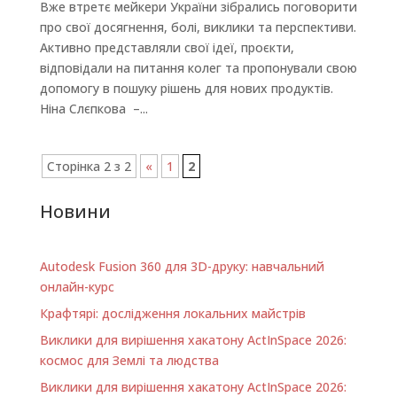
Вже втретє мейкери України зібрались поговорити
про свої досягнення, болі, виклики та перспективи.
Активно представляли свої ідеї, проєкти,
відповідали на питання колег та пропонували свою
допомогу в пошуку рішень для нових продуктів.
Ніна Слєпкова –...
Сторінка 2 з 2
«
1
2
Новини
Autodesk Fusion 360 для 3D-друку: навчальний
онлайн-курс
Крафтярі: дослідження локальних майстрів
Виклики для вирішення хакатону ActInSpace 2026:
космос для Землі та людства
Виклики для вирішення хакатону ActInSpace 2026: