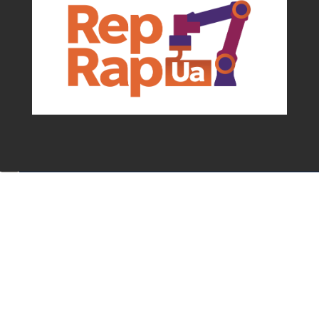
Події та можливості для мейкерів від
асоціації
✕