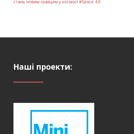
стань новим гравцем у космосі #Space 4.0
Наші проекти: