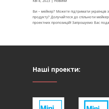
Кві 8, 2023
|
Новини
Ви – мейкер? Можете підтримати українців 
продукту? Долучайтеся до спільноти мейкер
проектних пропозицій! Запрошуємо Вас подат
Наші проекти: