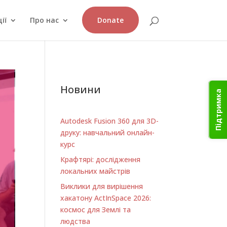
ії
Про нас
Donate
Новини
Підтримка
Autodesk Fusion 360 для 3D-
друку: навчальний онлайн-
курс
Крафтярі: дослідження
локальних майстрів
Виклики для вирішення
хакатону ActInSpace 2026:
космос для Землі та
людства