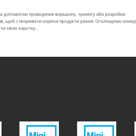
за допомогою проведення воркшопу, тренінгу або розробки
ів, щоб створювати корисні продукти разом. Оголошуємо конку
и свою коротку...