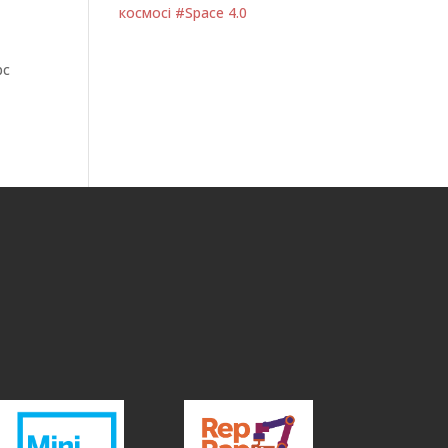
космосі #Space 4.0
рс