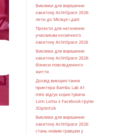
Виклики для вирішення
хакатону ActInSpace 2026:
лети до Місяця і далі
Проєкти для натхнення
учасникам космічного
хакатону ActInSpace 2026
Виклики для вирішення
хакатону ActInSpace 2026:
бізнеси повсякденного
життя
Досвід використання
принтера Bambu Lab A1
minі: відгук користувача
Lom Lomu з Facebook-групи
3DprintUA
Виклики для вирішення
хакатону ActInSpace 2026:
стань новим гравцем у