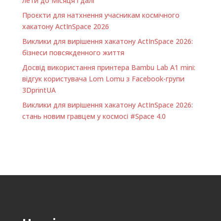
лети до Місяця і далі
Проєкти для натхнення учасникам космічного
хакатону ActInSpace 2026
Виклики для вирішення хакатону ActInSpace 2026:
бізнеси повсякденного життя
Досвід використання принтера Bambu Lab A1 minі:
відгук користувача Lom Lomu з Facebook-групи
3DprintUA
Виклики для вирішення хакатону ActInSpace 2026:
стань новим гравцем у космосі #Space 4.0