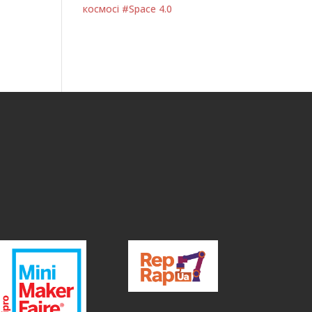
космосі #Space 4.0