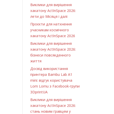
Виклики для вирішення
хакатону ActInSpace 2026:
лети до Місяця і далі
Проєкти для натхнення
учасникам космічного
хакатону ActInSpace 2026
Виклики для вирішення
хакатону ActInSpace 2026:
бізнеси повсякденного
життя
Досвід використання
принтера Bambu Lab A1
minі: відгук користувача
Lom Lomu з Facebook-групи
3DprintUA
Виклики для вирішення
хакатону ActInSpace 2026:
стань новим гравцем у